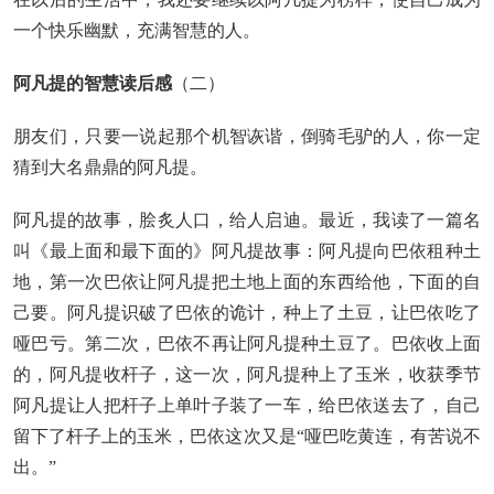
一个快乐幽默，充满智慧的人。
阿凡提的智慧读后感
（二）
朋友们，只要一说起那个机智诙谐，倒骑毛驴的人，你一定
猜到大名鼎鼎的阿凡提。
阿凡提的故事，脍炙人口，给人启迪。最近，我读了一篇名
叫《最上面和最下面的》阿凡提故事：阿凡提向巴依租种土
地，第一次巴依让阿凡提把土地上面的东西给他，下面的自
己要。阿凡提识破了巴依的诡计，种上了土豆，让巴依吃了
哑巴亏。第二次，巴依不再让阿凡提种土豆了。巴依收上面
的，阿凡提收杆子，这一次，阿凡提种上了玉米，收获季节
阿凡提让人把杆子上单叶子装了一车，给巴依送去了，自己
留下了杆子上的玉米，巴依这次又是“哑巴吃黄连，有苦说不
出。”