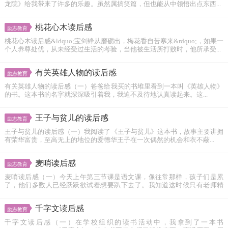
龙院》给我带来了许多的乐趣。虽然属搞笑篇，但也能从中领悟出点东西...
桃花心木读后感
励志教育
桃花心木读后感&ldquo;宝剑锋从磨砺出，梅花香自苦寒来&rdquo;，如果一
个人养尊处优，从未经受过生活的考验，当他被生活所打败时，他所承受...
有关英雄人物的读后感
励志教育
有关英雄人物的读后感（一）爸爸给我买的书堆里看到一本叫《英雄人物》
的书。这本书的名字就深深吸引着我，我迫不及待地认真读起来。这...
王子与贫儿的读后感
励志教育
王子与贫儿的读后感（一）我阅读了《王子与贫儿》这本书，故事主要讲拥
有荣华富贵，至高无上的地位的爱德华王子在一次偶然的机会和衣不蔽...
麦哨读后感
励志教育
麦哨读后感（一）今天上午第三节课是语文课，像往常那样，孩子们是累
了，他们多数人已经跃跃欲试着想要趴下去了。我知道这时候只有老师精
神...
千字文读后感
励志教育
千字文读后感（一）在学校组织的读书活动中，我拿到了一本书