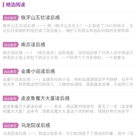
精选阅读
狼牙山五壮读后感
励志教育
狼牙山五壮读后感（一）阅《狼牙山五壮士》一文叙述了1941的秋天，五
位抗日英雄胜利地完成了阻击敌人，掩护人民群众和连队转移的光荣而艰...
南京读后感
励志教育
南京读后感（一）《南京南京》这部电影，深刻地反映了日本人在中国这片
神圣的土地上所犯下的滔天大罪。一个怀孕六个月的孕妇，一个就要当...
金庸小说读后感
励志教育
金庸小说读后感（一）金庸先生的小说，有时如潺潺细流平平静静，似乎平
淡无奇，然而随这情节的深入，人物纷纷涌现，场面越发波澜，又如同江河
湖海...
皮皮鲁魔方大厦读后感
励志教育
皮皮鲁魔方大厦读后感（一）前天，我去图书馆借书，看见了一本《皮皮鲁
和魔方大厦》这本书，我看见魔方大厦这个词的时候，我很好奇它的名字，
魔...
乌龙院读后感
励志教育
乌龙院读后感（一）我读过很多书，它们给我留下了很深的印象，其中《乌