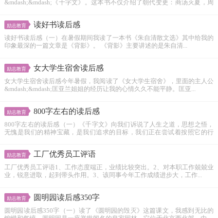
&mdash;&mdash;《千字文》。这本书不仅介绍了朝代变更：商汤灭夏，周
武王灭商建...
读好书读后感
励志教育
读好书读后感（一）在暑假期间我读了一本书《朱自清散文选》其中给我的
印象最深的一篇文章是《背影》。 《背影》主要讲述的是朱自清...
女大学生宿舍读后感
励志教育
女大学生宿舍读后感今年暑假，我阅读了《女大学生宿舍》，里面的主人公
&mdash;&mdash;匡亚兰姐姐的经历让我的心情久久不能平静。匡亚...
800字左右的读后感
励志教育
800字左右的读后感（一）《千字文》向我们诉说了人生之道，思想之悟，
无愧是我们的精神宝藏，是我们追求的目标，我们正在尝试着按照它的行
为...
工厂优秀员工评语
励志教育
工厂优秀员工评语1、工作态度端正，业绩比较突出。2、对本职工作兢兢业
业，锐意进取，起到带头作用。3、该同事今年工作成绩进步大，工作...
圆明园读后感350字
励志教育
圆明园读后感350字（一）读了《圆明园的毁灭》这篇课文，我感到无比的