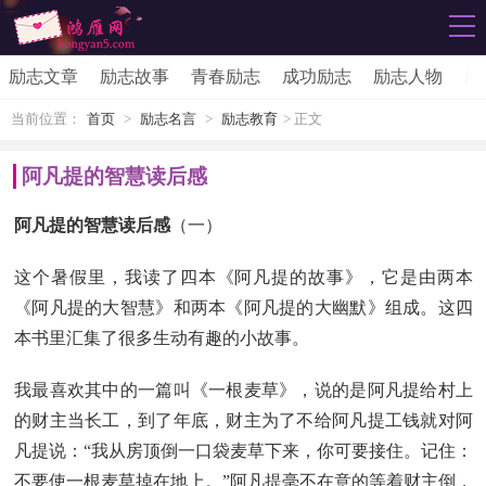
励志文章
励志故事
青春励志
成功励志
励志人物
励
当前位置：
首页
>
励志名言
>
励志教育
> 正文
阿凡提的智慧读后感
阿凡提的智慧读后感
（一）
这个暑假里，我读了四本《阿凡提的故事》，它是由两本
《阿凡提的大智慧》和两本《阿凡提的大幽默》组成。这四
本书里汇集了很多生动有趣的小故事。
我最喜欢其中的一篇叫《一根麦草》，说的是阿凡提给村上
的财主当长工，到了年底，财主为了不给阿凡提工钱就对阿
凡提说：“我从房顶倒一口袋麦草下来，你可要接住。记住：
不要使一根麦草掉在地上。”阿凡提毫不在意的等着财主倒，