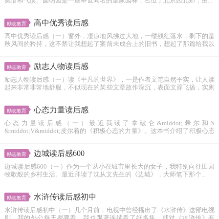
惋惜和气愤。圆明园是一座举世闻名的皇家园林，它位于北京西北郊，由...
高中优秀读后感
励志教育
高中优秀读后感（一）窗外，凄凉地风拂过大地，一缕残红落水，剩下的是
秋风间的矜持，这不禁让我想起了案前未成合上的旧书，想起了那篇给我以
启...
励志人物读后感
励志教育
励志人物读后感（一）读《平凡的世界》，一是作者文笔自然平实，让人读
起来非常非常地舒服，不似现在的某些文章故作深沉，表面文辞飞扬，实则
提...
心态力量读后感
励志教育
心态力量读后感（一）最近我读了拿破仑&middot;希尔和N
&middot;V&middot;皮尔着的《积极心态的力量》。这本书介绍了积极心态
的25种...
边城读后感600
励志教育
边城读后感600（一）作为一个从小在城市里长大的女子，我特别向往田园
牧歌般的乡村生活。最近拜读了沈从文先生的《边城》，大师笔下那个...
水浒传读后感初中
励志教育
水浒传读后感初中（一）几个月前，电视中曾经播出了《水浒传》这部电视
剧，我的外公每天都要看，我也跟著连续看了好多集，就对《水浒传》有