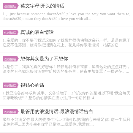
英文字母j开头的情话
伤感情话
1、just because someone doesn&#39;t love you the way you want them to,
doesn&#39;t mean they don&#39;t love you with all...
真诚的表白情话
伤感情话
1. 亲爱的，你不要问我近况如何？我憔悴得仿佛和这朵花一样。若是你见了
它忍不住落泪，就请你把泪滴在花上。花儿得你眼泪滋润，枯槁的它...
想你其实是为了不想你
伤感情话
我想你了，我真的真的好想你！静静地斜倚在窗前，望着远处的点点灯光，
清冷的月色如水般倾泻在空旷校园的夜色里，使夜更加笼罩了一层迷茫。...
很贴心的话
伤感情话
1.我已准备好将权利减半、义务倍增了....2.谁说你作的菜难以下咽?我会每天
回家吃晚饭!!!3.想你的心情实在没办法用一句话代替..4....
最管用的浪漫情话-最浪漫情话告白
伤感情话
虽然不能满足你最大的物质生活...但我可以把我的心来满足你..这一生我只
牵你的手....因为今生有你早已足够.....我爱你..我爱你.....