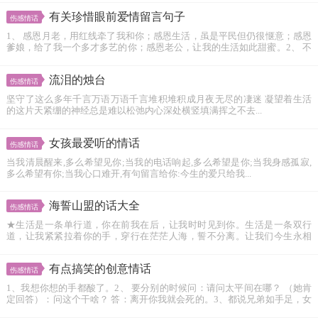
有关珍惜眼前爱情留言句子
伤感情话
1、 感恩月老，用红线牵了我和你；感恩生活，虽是平民但仍很惬意；感恩
爹娘，给了我一个多才多艺的你；感恩老公，让我的生活如此甜蜜。2、 不
需...
流泪的烛台
伤感情话
坚守了这么多年千言万语万语千言堆积堆积成月夜无尽的凄迷 凝望着生活
的这片天紧绷的神经总是难以松弛内心深处横竖填满挥之不去...
女孩最爱听的情话
伤感情话
当我清晨醒来,多么希望见你;当我的电话响起,多么希望是你;当我身感孤寂,
多么希望有你;当我心口难开,有句留言给你:今生的爱只给我...
海誓山盟的话大全
伤感情话
★生活是一条单行道，你在前我在后，让我时时见到你。生活是一条双行
道，让我紧紧拉着你的手，穿行在茫茫人海，誓不分离。让我们今生永相
伴...
有点搞笑的创意情话
伤感情话
1、我想你想的手都酸了。2、 要分别的时候问：请问太平间在哪？ （她肯
定回答）：问这个干啥？ 答：离开你我就会死的。3、都说兄弟如手足，女
人如...