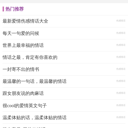
热门推荐
最新爱情伤感情话大全
伤感情话
每天一句爱的问候
伤感情话
世界上最幸福的情话
伤感情话
情话之最，肯定有你喜欢的
伤感情话
一封寄不出的情书
伤感情话
最温馨的一句话，最温馨的情话
伤感情话
跟女朋友说的肉麻话
伤感情话
很cool的爱情英文句子
伤感情话
温柔体贴的话，温柔体贴的情话
伤感情话