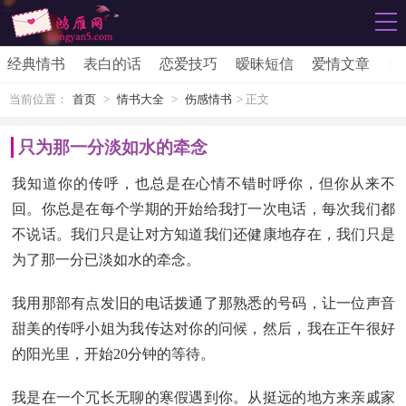
经典情书
表白的话
恋爱技巧
暧昧短信
爱情文章
伤
当前位置：
首页
>
情书大全
>
伤感情书
> 正文
只为那一分淡如水的牵念
我知道你的传呼，也总是在心情不错时呼你，但你从来不
回。你总是在每个学期的开始给我打一次电话，每次我们都
不说话。我们只是让对方知道我们还健康地存在，我们只是
为了那一分已淡如水的牵念。
我用那部有点发旧的电话拨通了那熟悉的号码，让一位声音
甜美的传呼小姐为我传达对你的问候，然后，我在正午很好
的阳光里，开始20分钟的等待。
我是在一个冗长无聊的寒假遇到你。从挺远的地方来亲戚家