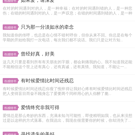
如果爱，请深爱
伤感情书
在对的时间遇到对的人，是一种幸福；在对的时间遇到错的人，是一种悲
伤；在错的时间遇到对的人，是一声叹息；在错的时间遇到错的人，是一种
无奈...
只为那一分淡如水的牵念
伤感情书
我知道你的传呼，也总是在心情不错时呼你，但你从来不回。你总是在每个
学期的开始给我打一次电话，每次我们都不说话。我们只是让对方知...
曾经好真，好美
伤感情书
这几天只要是看到所有有关朋友的字眼，都会刺痛我的心。我不知道我还能
不能相信这个世上还有真心，还有真诚，还有真情。我知道，不能让一...
有时候爱情比时间还残忍
伤感情书
有时候爱情比时间还残忍你瘦了憔悴得让我好心疼有时候爱情比时间还残忍
把人变得盲目而奋不顾身忘了爱要两个同样用心的人你醉了脆...
爱情终究非我可得
伤感情书
爱情总是那么奇妙的东西，充满未知与可能性，即使精明如我，也从来没想
过是以这样的方式落幕。在我说出，我现在很需要你的时候，你却消失了...
寻找遗失的美好
伤感情书