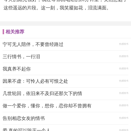
这些遥远的片段。这一刻，我笑靥如花，泪流满面。
相关推荐
宁可无人陪伴，不要曾经路过
伤感情书
三行情书，一行泪
伤感情书
我真养不起你
伤感情书
因果不虚：可怜人必有可恨之处
伤感情书
几世轮回，依旧来不及归还那欠下的情
伤感情书
做一个爱你，懂你，想你，恋你却不曾拥有
伤感情书
告别相恋女友的情书
伤感情书
爱 真的可以毁灭一个人
伤感情书