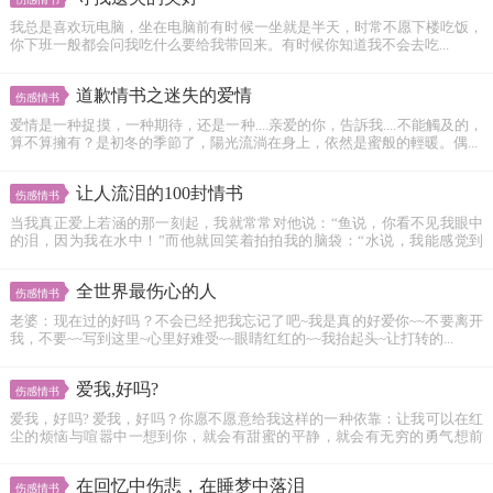
我总是喜欢玩电脑，坐在电脑前有时候一坐就是半天，时常不愿下楼吃饭，
你下班一般都会问我吃什么要给我带回来。有时候你知道我不会去吃...
道歉情书之迷失的爱情
伤感情书
爱情是一种捉摸，一种期待，还是一种....亲爱的你，告訴我....不能觸及的，
算不算擁有？是初冬的季節了，陽光流淌在身上，依然是蜜般的輕暖。偶...
让人流泪的100封情书
伤感情书
当我真正爱上若涵的那一刻起，我就常常对他说：“鱼说，你看不见我眼中
的泪，因为我在水中！”而他就回笑着拍拍我的脑袋：“水说，我能感觉到
你...
全世界最伤心的人
伤感情书
老婆：现在过的好吗？不会已经把我忘记了吧~我是真的好爱你~~不要离开
我，不要~~写到这里~心里好难受~~眼睛红红的~~我抬起头~让打转的...
爱我,好吗?
伤感情书
爱我，好吗? 爱我，好吗？你愿不愿意给我这样的一种依靠：让我可以在红
尘的烦恼与喧嚣中一想到你，就会有甜蜜的平静，就会有无穷的勇气想前
去...
在回忆中伤悲，在睡梦中落泪
伤感情书