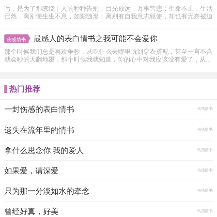
写，是为了那缭绕于人的种种告别；目光放远，万事皆悲；生命不止，生活
已然，离别便生生不息，如影随形；离别有自我意志驱使，却也有无奈被迫
接受；前...
最感人的表白情书之我可能不会爱你
伤感情书
那个时候我们总是喜欢争吵，从吃什么去哪里玩到穿衣搭配，甚至一言不合
就会吵的天翻地覆，那个时候我就知道，你的心中对我应该没有爱了，从...
热门推荐
一封伤感的表白情书
伤感情书
遗失在流年里的情书
伤感情书
拿什么思念你 我的爱人
伤感情书
如果爱，请深爱
伤感情书
只为那一分淡如水的牵念
伤感情书
曾经好真，好美
伤感情书