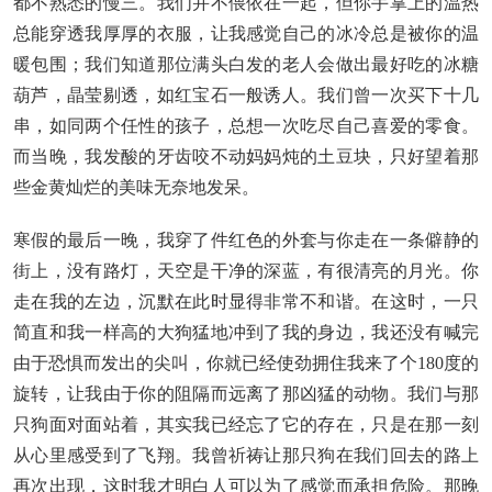
都不熟悉的慢三。我们并不偎依在一起，但你手掌上的温热
总能穿透我厚厚的衣服，让我感觉自己的冰冷总是被你的温
暖包围；我们知道那位满头白发的老人会做出最好吃的冰糖
葫芦，晶莹剔透，如红宝石一般诱人。我们曾一次买下十几
串，如同两个任性的孩子，总想一次吃尽自己喜爱的零食。
而当晚，我发酸的牙齿咬不动妈妈炖的土豆块，只好望着那
些金黄灿烂的美味无奈地发呆。
寒假的最后一晚，我穿了件红色的外套与你走在一条僻静的
街上，没有路灯，天空是干净的深蓝，有很清亮的月光。你
走在我的左边，沉默在此时显得非常不和谐。在这时，一只
简直和我一样高的大狗猛地冲到了我的身边，我还没有喊完
由于恐惧而发出的尖叫，你就已经使劲拥住我来了个180度的
旋转，让我由于你的阻隔而远离了那凶猛的动物。我们与那
只狗面对面站着，其实我已经忘了它的存在，只是在那一刻
从心里感受到了飞翔。我曾祈祷让那只狗在我们回去的路上
再次出现，这时我才明白人可以为了感觉而承担危险。那晚