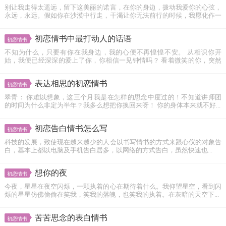
别让我走得太遥远，留下这美丽的诺言，在你的身边，拨动我爱你的心弦，
永远，永远。假如你在沙漠中行走，干渴让你无法前行的时候，我愿化作一
泓...
初恋情书中最打动人的话语
初恋情书
不知为什么，只要有你在我身边，我的心便不再惶惶不安。 从相识你开
始，我便已经深深的爱上了你，你相信一见钟情吗？ 看着微笑的你，突然
发现...
表达相思的初恋情书
初恋情书
翠青： 你难以想象，这三个月我是在怎样的思念中度过的！不知道讲师团
的时间为什么非定为半年？我多么想把你换回来呀！ 你的身体本来就不好...
初恋告白情书怎么写
初恋情书
科技的发展，致使现在越来越少的人会以书写情书的方式来跟心仪的对象告
白，基本上都以电脑及手机告白居多，以网络的方式告白，虽然快速也...
想你的夜
初恋情书
今夜，星星在夜空闪烁，一颗执着的心在期待着什么。我仰望星空，看到闪
烁的星星仿佛偷偷在笑我，笑我的落魄，也笑我的执着。在灰暗的天空下...
苦苦思念的表白情书
初恋情书