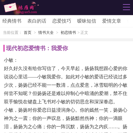
经典情书
表白的话
恋爱技巧
暧昧短信
爱情文章
伤
当前位置：
首页
>
情书大全
>
初恋情书
> 正文
现代初恋爱情书：我爱你
小敏：
好久好久没有给你写信了，今天早起，扬扬我想跟心爱的你
说说心里话——小敏我爱你。如此对小敏的爱语已经说过多
少次，扬扬已经不能一一数清，点点爱意，冰雪聪明的小敏
何尝不知呢？但扬扬还是难以抑制心中暗涌的爱潮，禁不住
双手愉悦在键盘上飞书对小敏的切切思念和深深眷恋。
小敏，扬扬对你爱恋日益浸润身心。你的嫣然一笑，扬扬心
神为之一震；你的一声叹息，扬扬黯然伤神；你的一滴眼
泪，扬扬为之心痛；你的一阵沉默，扬扬为之内疚……。扬