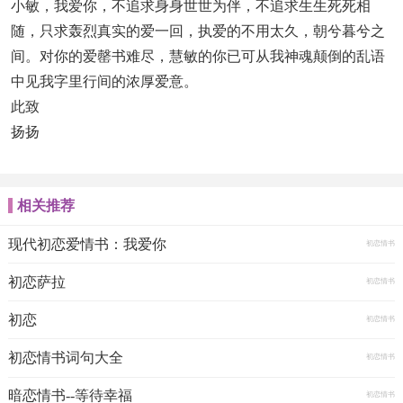
小敏，我爱你，不追求身身世世为伴，不追求生生死死相
随，只求轰烈真实的爱一回，执爱的不用太久，朝兮暮兮之
间。对你的爱罄书难尽，慧敏的你已可从我神魂颠倒的乱语
中见我字里行间的浓厚爱意。
此致
扬扬
相关推荐
现代初恋爱情书：我爱你
初恋情书
初恋萨拉
初恋情书
初恋
初恋情书
初恋情书词句大全
初恋情书
暗恋情书--等待幸福
初恋情书