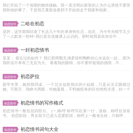
我们开始了一个假期的愉快接触。我一直没明白家里的人为什么突然不爱管
我和他的事了。于是我又重新放着胆子开始游走于我家和他家...
二哈在初恋
初恋情书
是的，这学期我结束了长达几十年的单身狗生活，在此，为今年光棍节又少
了一人默哀一秒钟~我们是在选修课上认识的。那时候我喜欢坐在中...
一封初恋情书
初恋情书
某某： 最近过的如何？ 我们那两颗充满柔情和陶醉的心永远在一起。 因为
我听说不孝有三无后为大。 看着我的眼睛，你不要怀疑我的感情，不...
初恋萨拉
初恋情书
新学年里，她和我同桌，一个过去似曾相识的小姑娘，只是从没正眼瞧过
她。可那天，我睁大两眼，对她凝视，不料她投来的目光绝然冷漠，好一个
令人...
初恋情书的写作格式
初恋情书
初恋情书一般包括四部分。 (一)称呼 称呼写在第一行，顶格，称呼后加冒
号。 初恋阶段，男女双方已进入恋爱阶段，称呼上一般省去姓，只称呼...
初恋情书词句大全
初恋情书