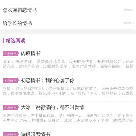
怎么写初恋情书
初恋情书
给学长的情书
初恋情书
精选阅读
肉麻情书
初恋情书
某某： 先吻吻你。 爱情像是花朵儿，没开时是孕育，开着时是灿烂，开完
是完美；爱情是美酒，没喝时是渴望，喝着时是甘醇，喝完是回味。 我是
真的...
初恋情书：我的心属于你
初恋情书
燕珍： 昨天给你挂电话，你一听是我，就把话筒放了。后来我去你单位找
你，你冷得像块冰。我百思不得其解，后了捉摸了半天，猛然想到：八成是
你...
大冰：说得清的，都不叫爱情
初恋情书
01左手是筷子，右手是碗和蒜。腊月里的一天，我蹲在门口吃面。那个高个
子男生走过来，并排蹲到我身边，冰叔，还记得我不？半晌，他艰难地开
口：叔...
诗般暗恋情书
初恋情书