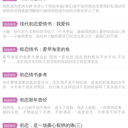
我想成为你的大树 你开心了我就幸福(满足)该不该对他说清楚我好乱我好苦
谁能告诉我谁能理解我只能怪我想成为你的大树你开心了我...
现代初恋爱情书：我爱你
初恋情书
小敏：好久好久没有给你写信了，今天早起，扬扬我想跟心爱的你说说心里
话——小敏我爱你。如此对小敏的爱语已经说过多少次，扬扬已经不能...
暗恋情书：爱琴海里的鱼
初恋情书
爱琴海里的鱼那天聚会起 我就一直在想 现在我到底在不在乎你 不在
乎........... 这在我没见到你之前没听到你说的话之前是很坚定...
初恋情书参考
初恋情书
也许爱情需要的真的是信任，宝宝我不是不相信你，是有的时候真的在乎
你，今天有个朋友对我说：你们每天这样说话不觉得很烦吗？其实他不知
道...
初恋那年曾经
初恋情书
悄悄地，在人们的不知不觉中，进入了深秋。我步入校园，一阵寒风吹来，
感到冷意。不禁提起了衣襟。不时感叹：“虽是秋天，可寒意不弱于冬
呀！”...
初恋，是一场撕心裂肺的痛(三)
初恋情书