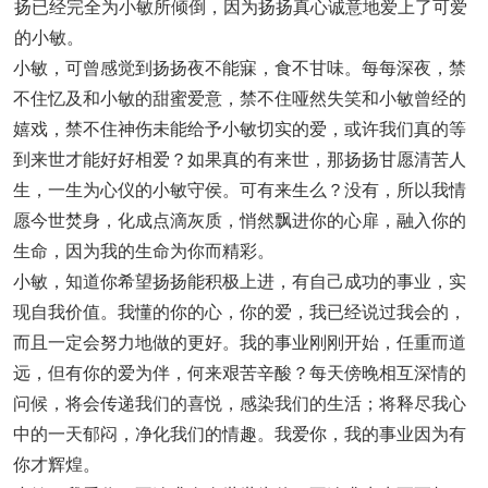
扬已经完全为小敏所倾倒，因为扬扬真心诚意地爱上了可爱
的小敏。
小敏，可曾感觉到扬扬夜不能寐，食不甘味。每每深夜，禁
不住忆及和小敏的甜蜜爱意，禁不住哑然失笑和小敏曾经的
嬉戏，禁不住神伤未能给予小敏切实的爱，或许我们真的等
到来世才能好好相爱？如果真的有来世，那扬扬甘愿清苦人
生，一生为心仪的小敏守侯。可有来生么？没有，所以我情
愿今世焚身，化成点滴灰质，悄然飘进你的心扉，融入你的
生命，因为我的生命为你而精彩。
小敏，知道你希望扬扬能积极上进，有自己成功的事业，实
现自我价值。我懂的你的心，你的爱，我已经说过我会的，
而且一定会努力地做的更好。我的事业刚刚开始，任重而道
远，但有你的爱为伴，何来艰苦辛酸？每天傍晚相互深情的
问候，将会传递我们的喜悦，感染我们的生活；将释尽我心
中的一天郁闷，净化我们的情趣。我爱你，我的事业因为有
你才辉煌。