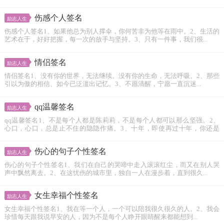
伤感个人签名
励志人生
伤感个人签名1、如果他总为别人撑伞，你何苦非为他等在雨中。2、生活的
艺术在于，好好把握，每一次的放手与坚持。3、只有一件事，我们很...
情侣签名
励志人生
情侣签名1、没有你的世界，无法继续。没有你的生命，无法呼吸。2、那些
引以为傲的相信、如今已泛滥出记忆。3、不愿清醒，宁愿一直沉迷...
qq温馨签名
励志人生
qq温馨签名1、不是每个人都是陈莉莉，不是每个人都可以那么坚强。2、
心口，心口，总是止不住的隐隐作痛。3、十年，即使再过十年，你还是
不...
伤心的句子个性签名
励志人生
伤心的句子个性签名1、我们在自己的哭啼中走入滚滚红尘，而又在别人哭
声中飘然离去。2、在这忧伤的城市里，独自一人在漫步着，直到很久...
女生幸福个性签名
励志人生
女生幸福个性签名1、我在等一个人，一个可以陪我很久很久的人。2、我会
珍惜每天跟我说早安的人，因为不是每个人睁开眼睛醒来都能想到...