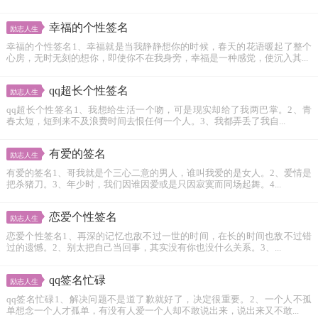
幸福的个性签名
励志人生
幸福的个性签名1、幸福就是当我静静想你的时候，春天的花语暖起了整个
心房，无时无刻的想你，即使你不在我身旁，幸福是一种感觉，使沉入其...
qq超长个性签名
励志人生
qq超长个性签名1、我想给生活一个吻，可是现实却给了我两巴掌。2、青
春太短，短到来不及浪费时间去恨任何一个人。3、我都弄丢了我自...
有爱的签名
励志人生
有爱的签名1、哥我就是个三心二意的男人，谁叫我爱的是女人。2、爱情是
把杀猪刀。3、年少时，我们因谁因爱或是只因寂寞而同场起舞。4...
恋爱个性签名
励志人生
恋爱个性签名1、再深的记忆也敌不过一世的时间，在长的时间也敌不过错
过的遗憾。2、别太把自己当回事，其实没有你也没什么关系。3、...
qq签名忙碌
励志人生
qq签名忙碌1、解决问题不是道了歉就好了，决定很重要。2、一个人不孤
单想念一个人才孤单，有没有人爱一个人却不敢说出来，说出来又不敢...