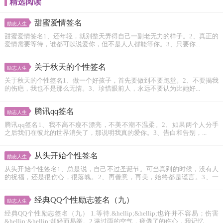
精选阅读
甜蜜爱情签名
励志人生
甜蜜爱情签名1、还年轻，就别整天弄得自己一副老无力的样子。2、真正的
爱情需要等待，谁都可以说爱你，但不是人人都能等你。3、只要你...
关于秋天的个性签名
励志人生
关于秋天的个性签名1、做一个好孩子，首先要做到不要跑堂。2、不要揭我
的伤疤，我也不是那么无情。3、珍惜眼前人，永远不要认为比她好...
腾讯qq签名
励志人生
腾讯qq签名1、我不高不瘦不漂亮，不美不潮不温柔。2、如果两个人分手
之后我们在彼此的世界消失了，那说明我真的爱你。3、告白和告别，...
从头开始个性签名
励志人生
从头开始个性签名1、总是说，自己不过圣诞节。可当真到的时候，没有人
的祝福，还是很伤心，很落魄。2、再善意，再美，始终都是谎言。3、一
个...
经典QQ个性励志签名（九）
励志人生
经典QQ个性励志签名（九） 1.等待.&hellip;&hellip;也许并不容易；伤害
&hellip;&hellip;却轻而易举。2.淋过雨的空气，疲倦了的伤心，我记忆...