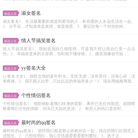
淑女签名
励志人生
淑女签名1、生活最重要的就是和爱你的人，和你爱的人永远生活在一起。
2、分手后，才知道谁是真情，谁是假意。3、要记住每一个对你好的...
情人节搞笑签名
励志人生
情人节搞笑签名1、我知道我自己很懦弱，可是我不想让我自己受一点点
伤。2、幸福若是来的太容易，当时就不懂珍惜。3、微笑就像创可贴，...
yy签名大全
励志人生
yy签名大全1、我想念我的童年时光。无忧无虑，没有责任，没有心碎，没
有疼痛。2、我不跟人比早，只比以后的幸福有多少！3、现在用钱侮辱我...
个性情侣签名
励志人生
个性情侣签名1、残阳倒影着俄们转身的背影，离开已无任何留恋。斜阳晖
映着俄们分别的倒影，回头已无如此坚决。2、有些人的伤口是在时...
最时尚的qq签名
励志人生
最时尚的qq签名1、曾经我们都是那么依赖的在一起，现在的我们比陌生人
还陌生。2、只想你明白，我心甘情愿爱爱爱爱到要吐。3、执子之...