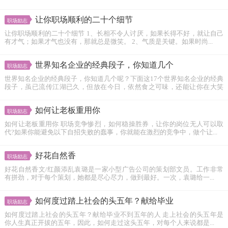
让你职场顺利的二十个细节
职场励志
让你职场顺利的二十个细节 1、长相不令人讨厌，如果长得不好，就让自己
有才气；如果才气也没有，那就总是微笑。 2、气质是关键。如果时尚...
世界知名企业的经典段子，你知道几个
职场励志
世界知名企业的经典段子，你知道几个呢？下面这17个世界知名企业的经典
段子，虽已流传江湖已久，但放在今日，依然食之可味，还能让你在大笑
的...
如何让老板重用你
职场励志
如何让老板重用你 职场竞争惨烈，如何稳操胜券，让你的岗位无人可以取
代?如果你能避免以下自招失败的蠢事，你就能在激烈的竞争中，做个让...
好花自然香
职场励志
好花自然香文/红颜添乱袁璐是一家小型广告公司的策划部文员。工作非常
有拼劲，对于每个策划，她都是尽心尽力，做到最好。一次，袁璐给一...
如何度过踏上社会的头五年？献给毕业
职场励志
如何度过踏上社会的头五年？献给毕业不到五年的人 走上社会的头五年是
你人生真正开拔的五年，因此，如何走过这头五年，对每个人来说都是...