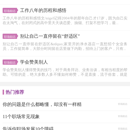
工作八年的历程和感悟
职场励志
工作八年的历程和感悟文/nigel记得2004年的那年自己才17岁，因为自己实
在太淘气，在封闭式的高中里天天谈恋爱、抽烟、打架不想学习，最...
别让自己一直停留在“舒适区”
职场励志
别让自己一直停留在舒适区&rdquo;家里开的净水器店一直想招个女业务
员，工作挺简单，大部分时间留在店里做下内勤，招待上门的客户，只有...
学会赞美别人
职场励志
学会赞美别人懂得赞美的技巧，对于商务拜访、业务洽谈，有相当程度的帮
助。可惜的是，绝大多数人多不懂如何称赞，不是直接，流于俗套，就是
拍...
热门推荐
你的问题是什么都略懂，却没有一样精
职场励志
11个职场常见现象
职场励志
告诉你职场发展10个障碍
职场励志