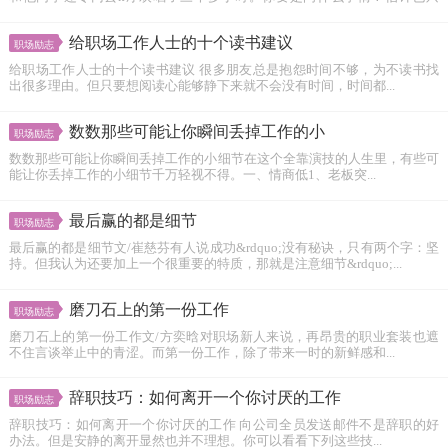
有...
给职场工作人士的十个读书建议
职场励志
给职场工作人士的十个读书建议 很多朋友总是抱怨时间不够，为不读书找
出很多理由。但只要想阅读心能够静下来就不会没有时间，时间都...
数数那些可能让你瞬间丢掉工作的小
职场励志
数数那些可能让你瞬间丢掉工作的小细节在这个全靠演技的人生里，有些可
能让你丢掉工作的小细节千万轻视不得。一、情商低1、老板突...
最后赢的都是细节
职场励志
最后赢的都是细节文/崔慈芬有人说成功&rdquo;没有秘诀，只有两个字：坚
持。但我认为还要加上一个很重要的特质，那就是注意细节&rdquo;...
磨刀石上的第一份工作
职场励志
磨刀石上的第一份工作文/方奕晗对职场新人来说，再昂贵的职业套装也遮
不住言谈举止中的青涩。而第一份工作，除了带来一时的新鲜感和...
辞职技巧：如何离开一个你讨厌的工作
职场励志
辞职技巧：如何离开一个你讨厌的工作 向公司全员发送邮件不是辞职的好
办法。但是安静的离开显然也并不理想。你可以看看下列这些技...