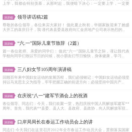
上学，我都会特别羡慕，从那时起，我便暗下决心：一定要上学，一定要
读...
领导讲话稿2篇
演讲稿
尊敬的各位领导，各位来宾大家好！ 值此夏止秋初，华丽家族迎来了她盛
大开工的喜庆日子，我 谨代表县委县政府向汇金房地产公司表示热烈的...
“六.一”国际儿童节致辞（2篇）
演讲稿
篇一各位老师、亲爱的同学们： 值此“六一”国际儿童节之际，谨让我代表
学校向同学们致以节日的问候，祝小朋友们节日愉快，身体健康，学习...
三八妇女节105周年演讲稿
演讲稿
回顾百年来中国妇女运动的发展历程，我们必须铭记：中国妇女运动必须坚
持以马克思主义为指导，牢牢把握正确的前进方向；必须坚持中国共产...
在庆祝“八一”建军节酒会上的祝酒
演讲稿
各位领导、同志们：今天，我们欢聚一堂，热烈庆祝中国人民解放军建军**
周年。首先，我代表**县委、县人大、县政府、县政协，向人民解放军驻...
口岸局局长在春运工作动员会上的讲
演讲稿
同志们:今天我们在这里召开2012年全市春运工作动员大会，贯彻落实国家