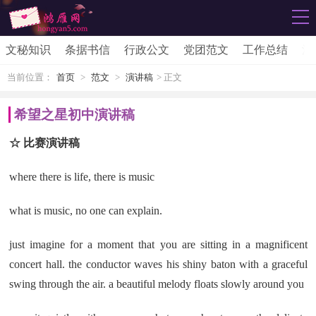
文秘知识
条据书信
行政公文
党团范文
工作总结
活
当前位置：
首页
>
范文
>
演讲稿
> 正文
希望之星初中演讲稿
☆ 比赛演讲稿
where there is life, there is music
what is music, no one can explain.
just imagine for a moment that you are sitting in a magnificent
concert hall. the conductor waves his shiny baton with a graceful
swing through the air. a beautiful melody floats slowly around you