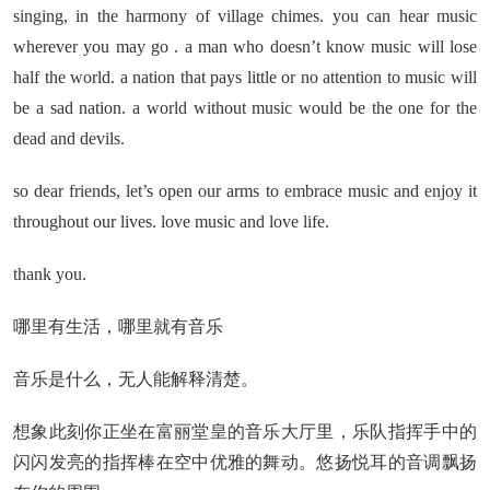
singing, in the harmony of village chimes. you can hear music
wherever you may go . a man who doesn’t know music will lose
half the world. a nation that pays little or no attention to music will
be a sad nation. a world without music would be the one for the
dead and devils.
so dear friends, let’s open our arms to embrace music and enjoy it
throughout our lives. love music and love life.
thank you.
哪里有生活，哪里就有音乐
音乐是什么，无人能解释清楚。
想象此刻你正坐在富丽堂皇的音乐大厅里，乐队指挥手中的
闪闪发亮的指挥棒在空中优雅的舞动。悠扬悦耳的音调飘扬