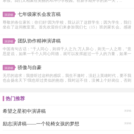
寒假。我们又相聚在美丽的邓冲小学校园。在新学期开学的第一天，...
七年级家长会发言稿
演讲稿
尊敬的各位家长：你们好!因为学校，我认识了这群学生；因为学生，我们
坐在了这间教室里。首先欢迎你们来参加我们七（15）班的家长会。感谢
你...
团队协作精神演讲稿
演讲稿
中国有句古话：“千人同心，则得千人之力;万人异心，则无一人之用，”意
思是说，如果一千个人同心同德，就可以发挥超过一千人的力量，如果一
万...
骄傲与自豪
演讲稿
无尽的追求：我曾听过这样的感叹，我生不逢时，没赶上英雄时代，要不我
也会扬名天下!我也听过类似的抱怨，我时运不佳，没摊上个好岗位，否则
咱...
热门推荐
希望之星初中演讲稿
演讲稿
励志演讲稿――一个轮椅女孩的梦想
演讲稿