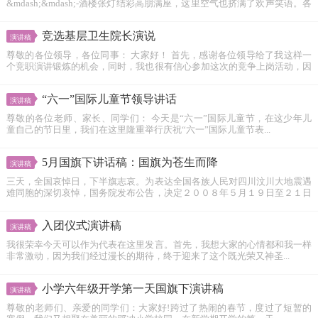
&mdash;&mdash;-酒楼张灯结彩高朋满座，这里空气也挤满了欢声笑语。各
位嘉...
竞选基层卫生院长演说
演讲稿
尊敬的各位领导，各位同事： 大家好！ 首先，感谢各位领导给了我这样一
个竞职演讲锻炼的机会，同时，我也很有信心参加这次的竞争上岗活动，因
为...
“六一”国际儿童节领导讲话
演讲稿
尊敬的各位老师、家长、同学们： 今天是“六一”国际儿童节，在这少年儿
童自己的节日里，我们在这里隆重举行庆祝“六一”国际儿童节表...
5月国旗下讲话稿：国旗为苍生而降
演讲稿
三天，全国哀悼日，下半旗志哀。为表达全国各族人民对四川汶川大地震遇
难同胞的深切哀悼，国务院发布公告，决定２００８年５月１９日至２１日
为全国哀悼日。...
入团仪式演讲稿
演讲稿
我很荣幸今天可以作为代表在这里发言。首先，我想大家的心情都和我一样
非常激动，因为我们经过漫长的期待，终于迎来了这个既光荣又神圣...
小学六年级开学第一天国旗下演讲稿
演讲稿
尊敬的老师们、亲爱的同学们：大家好!跨过了热闹的春节，度过了短暂的