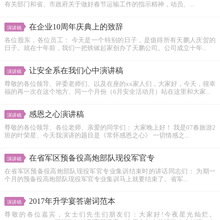
有关部门和省、市政府关于做好春节运输工作的指示精神，动员、...
在企业10周年庆典上的致辞
演讲稿
各位股东，各位员工： 今天是一个特别的日子，是值得所有天鹏人庆贺的
日子。就在十年前，我们一把铁锨起家创办了天鹏公司。公司成立十年...
让安全系在我们心中演讲稿
演讲稿
尊敬的各位领导、评委老师们、以及在座的xx家人们，大家好，今天，很幸
福的再一次在这个地方、同一个月份（6月安全活动月）站在这里和大家...
感恩之心演讲稿
演讲稿
尊敬的各位领导、各位老师、亲爱的同学们： 大家晚上好！ 我是07春旅游2
班的叶荣星、今天我演讲的题目是《常怀感恩之心》 一切情感之...
在省军区预备役高炮部队现役军官专
演讲稿
在省军区预备役高炮部队现役军官专业集训结束时的讲话同志们： 为期一
个月的预备役高炮部队现役军官专业集训马上就要结束了。省军...
2017年升学宴答谢词范本
演讲稿
尊敬的各位嘉宾，女士们先生们朋友们：大家好!今夜星光灿烂。