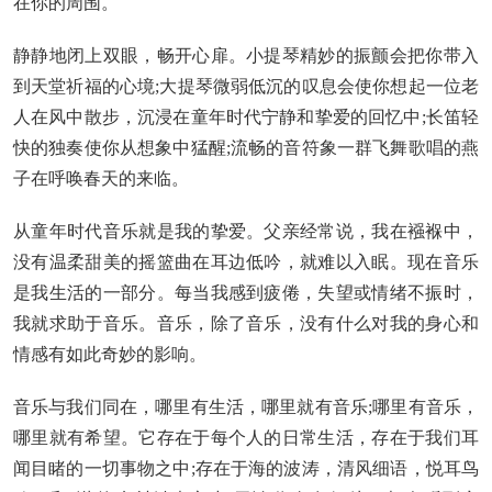
在你的周围。
静静地闭上双眼，畅开心扉。小提琴精妙的振颤会把你带入
到天堂祈福的心境;大提琴微弱低沉的叹息会使你想起一位老
人在风中散步，沉浸在童年时代宁静和挚爱的回忆中;长笛轻
快的独奏使你从想象中猛醒;流畅的音符象一群飞舞歌唱的燕
子在呼唤春天的来临。
从童年时代音乐就是我的挚爱。父亲经常说，我在襁褓中，
没有温柔甜美的摇篮曲在耳边低吟，就难以入眠。现在音乐
是我生活的一部分。每当我感到疲倦，失望或情绪不振时，
我就求助于音乐。音乐，除了音乐，没有什么对我的身心和
情感有如此奇妙的影响。
音乐与我们同在，哪里有生活，哪里就有音乐;哪里有音乐，
哪里就有希望。它存在于每个人的日常生活，存在于我们耳
闻目睹的一切事物之中;存在于海的波涛，清风细语，悦耳鸟