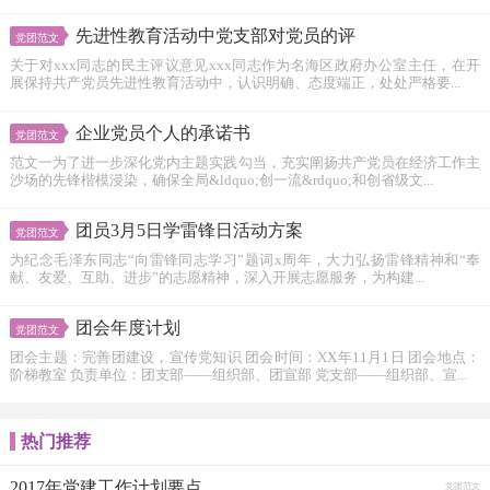
先进性教育活动中党支部对党员的评
党团范文
关于对xxx同志的民主评议意见xxx同志作为名海区政府办公室主任，在开
展保持共产党员先进性教育活动中，认识明确、态度端正，处处严格要...
企业党员个人的承诺书
党团范文
范文一为了进一步深化党内主题实践勾当，充实阐扬共产党员在经济工作主
沙场的先锋楷模浸染，确保全局&ldquo;创一流&rdquo;和创省级文...
团员3月5日学雷锋日活动方案
党团范文
为纪念毛泽东同志“向雷锋同志学习”题词x周年，大力弘扬雷锋精神和“奉
献、友爱、互助、进步”的志愿精神，深入开展志愿服务，为构建...
团会年度计划
党团范文
团会主题：完善团建设，宣传党知识 团会时间：XX年11月1日 团会地点：
阶梯教室 负责单位：团支部――组织部、团宣部 党支部――组织部、宣...
热门推荐
2017年党建工作计划要点
党团范文