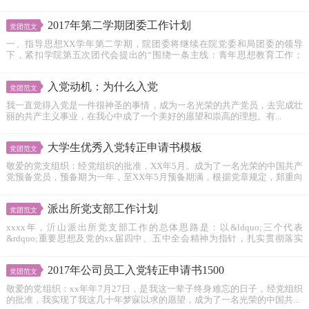
2017年第二学期团委工作计划
党团范文
一、指导思想XX学年第二学期，院团委将继续在院党委和局团委的领导
下，紧扣学院第五次团代会提出的“围绕一条主线：青年思想教育工作；
夯...
入党动机：为什么入党
党团范文
我一直觉得入党是一件很神圣的事情，成为一名光荣的共产党员，去完成壮
丽的共产主义事业，在我心中成了一个美好的愿望和崇高的理想。有...
大学生优秀入党转正申请书模板
党团范文
敬爱的党支组织：经党组织的批准，XX年5月。成为了一名光荣的中国共产
党预备党员，预备期为一年，至XX年5月预备期满，根据党章规定，郑重向
党...
派出所党支部工作计划
党团范文
xxxx年，沂山派出所党支部工作的总体思路是：以&ldquo;三个代表
&rdquo;重要思想及党的xx届四中、五中全会精神为指针，扎实贯彻落实
省、...
2017年公司员工入党转正申请书1500
党团范文
敬爱的党组织：xx年年7月27日，是我这一辈子终身难忘的日子，经党组织
的批准，我实现了我这几十年梦寐以求的愿望，成为了一名光荣的中国共...