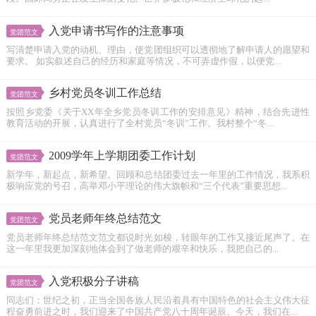
入党申请书写作的注意事项
党团范文
写清楚申请入党的动机、理由，使党团组织可以透彻地了解申请人的愿望和
要求。 如实叙述自己的经历和家庭等情况，不可弄虚作假，以便党...
乡村党员冬训工作总结
党团范文
按照乡党委《关于XX年全乡党员冬训工作的安排意见》精神，结合先进性
教育活动的开展，认真进行了全村党员“冬训”工作。我村整个“冬...
2009学年上学期团委工作计划
党团范文
新学年，新起点，新希望。回顾和总结团委过去一年里的工作情况，我系积
极响应党的号召，高举邓小平理论的伟大旗帜和“三个代表”重要思想...
党员老师年终总结范文
党团范文
党员老师年终总结范文范文都说时光如梭，转眼年的工作又接近尾声了。在
这一年里我更加深刻地体会到了做老师的艰辛和快乐，我把自己的...
入党积极分子讲稿
党团范文
同志们：世纪之初，正当全国各族人民沿着具有中国特色的社会主义伟大征
程奋勇前进之时，我们迎来了中国共产党八十周年诞辰。今天，我们在...