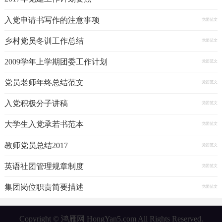
入党申请书写作的注意事项
党团范文
乡村党员冬训工作总结
党团范文
2009学年上学期团委工作计划
党团范文
党员老师年终总结范文
党团范文
入党积极分子讲稿
党团范文
大学生入党承若书范本
党团范文
教师党员总结2017
党团范文
英语社团管理规章制度
党团范文
集团岗位职责简要描述
党团范文
Copyright © 鸿雁网 HongYan5.com All Rights Reserved.