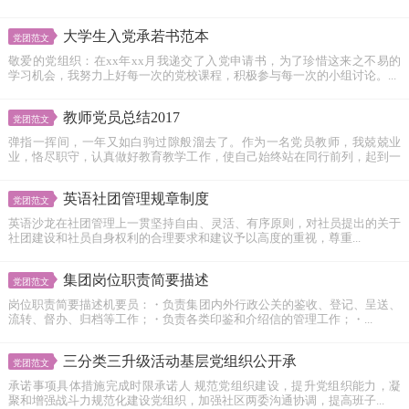
大学生入党承若书范本
党团范文
敬爱的党组织：在xx年xx月我递交了入党申请书，为了珍惜这来之不易的
学习机会，我努力上好每一次的党校课程，积极参与每一次的小组讨论。...
教师党员总结2017
党团范文
弹指一挥间，一年又如白驹过隙般溜去了。作为一名党员教师，我兢兢业
业，恪尽职守，认真做好教育教学工作，使自己始终站在同行前列，起到一
个...
英语社团管理规章制度
党团范文
英语沙龙在社团管理上一贯坚持自由、灵活、有序原则，对社员提出的关于
社团建设和社员自身权利的合理要求和建议予以高度的重视，尊重...
集团岗位职责简要描述
党团范文
岗位职责简要描述机要员：・负责集团内外行政公关的鉴收、登记、呈送、
流转、督办、归档等工作；・负责各类印鉴和介绍信的管理工作；・...
三分类三升级活动基层党组织公开承
党团范文
承诺事项具体措施完成时限承诺人 规范党组织建设，提升党组织能力，凝
聚和增强战斗力规范化建设党组织，加强社区两委沟通协调，提高班子...