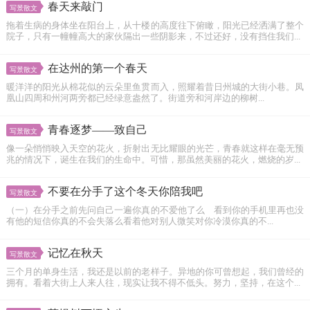
春天来敲门
写景散文
拖着生病的身体坐在阳台上，从十楼的高度往下俯瞰，阳光已经洒满了整个
院子，只有一幢幢高大的家伙隔出一些阴影来，不过还好，没有挡住我们...
在达州的第一个春天
写景散文
暖洋洋的阳光从棉花似的云朵里鱼贯而入，照耀着昔日州城的大街小巷。凤
凰山四周和州河两旁都已经绿意盎然了。街道旁和河岸边的柳树...
青春逐梦——致自己
写景散文
像一朵悄悄映入天空的花火，折射出无比耀眼的光芒，青春就这样在毫无预
兆的情况下，诞生在我们的生命中。可惜，那虽然美丽的花火，燃烧的岁...
不要在分手了这个冬天你陪我吧
写景散文
（一）在分手之前先问自己一遍你真的不爱他了么 看到你的手机里再也没
有他的短信你真的不会失落么看着他对别人微笑对你冷漠你真的不...
记忆在秋天
写景散文
三个月的单身生活，我还是以前的老样子。异地的你可曾想起，我们曾经的
拥有。看着大街上人来人往，现实让我不得不低头。努力，坚持，在这个...