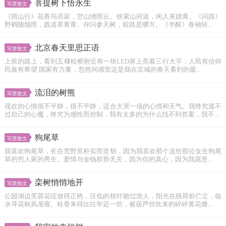
菩提树下悟永生
写景散文
《雨山行》花香鸟语寂，空山绕雨云。铁索山间道，闲人来踏青。《问路》
野鹤随烟雨，践道草青青。仰问参天树，前路是哪方。《半醒》卷袖轻...
北京春天里思正语
写景散文
上班的路上，看到五棵松桥附近有一块LED屏上亮着三行大字：人民有信仰
民族有希望 国家有力量，忽然间感觉这是我在京城的春天看到的最...
流泪的树熊
写景散文
现在的心情很不平静，很不平静，适合大哭一场的心情和天气。我终究逃不
过自己的心魔，终究为感性而控制，我有太多的为什么找不到答案，我不...
狗尾草
写景散文
我喜欢狗尾草，长在荒野里朴实而坚韧，因为我喜欢那个送给那位女生狗尾
草的穷人家的男生。爱情与金钱权势无关，因为你的真心，因为我愿意...
栾树悄悄地开
写景散文
公园湖边芙蓉花绽放得正艳，压低的枝叶吻过游人，阳光在残荷前伫立，临
水寻花秋风渐瘦。桂香来得比往年迟一些，被葫芦丝吹来的碎碎黄花撒...