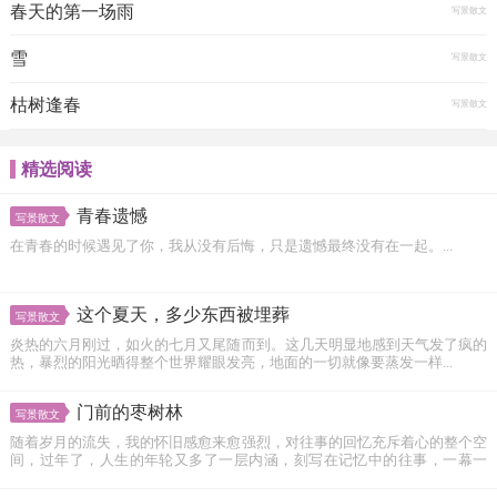
春天的第一场雨
写景散文
雪
写景散文
枯树逢春
写景散文
精选阅读
青春遗憾
写景散文
在青春的时候遇见了你，我从没有后悔，只是遗憾最终没有在一起。...
这个夏天，多少东西被埋葬
写景散文
炎热的六月刚过，如火的七月又尾随而到。这几天明显地感到天气发了疯的
热，暴烈的阳光晒得整个世界耀眼发亮，地面的一切就像要蒸发一样...
门前的枣树林
写景散文
随着岁月的流失，我的怀旧感愈来愈强烈，对往事的回忆充斥着心的整个空
间，过年了，人生的年轮又多了一层内涵，刻写在记忆中的往事，一幕一
幕...