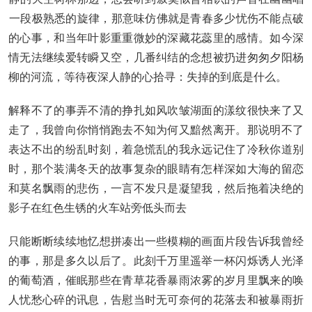
一段极熟悉的旋律，那意味仿佛就是青春多少忧伤不能点破
的心事，和当年叶影重重微妙的深藏花蕊里的感情。如今深
情无法继续爱转瞬又空，几番纠结的念想被扔进匆匆夕阳杨
柳的河流，等待夜深人静的心拾寻：失掉的到底是什么。
解释不了的事弄不清的挣扎如风吹皱湖面的漾纹很快来了又
走了，我曾向你悄悄跑去不知为何又黯然离开。那说明不了
表达不出的纷乱时刻，着急慌乱的我永远记住了冷秋你道别
时，那个装满冬天的故事复杂的眼睛有怎样深如大海的留恋
和莫名飘雨的悲伤，一言不发只是凝望我，然后拖着决绝的
影子在红色生锈的火车站旁低头而去
只能断断续续地忆想拼凑出一些模糊的画面片段告诉我曾经
的事，那是多久以后了。此刻千万里遥举一杯闪烁诱人光泽
的葡萄酒，催眠那些在青草花香暴雨浓雾的岁月里飘来的唤
人忧愁心碎的讯息，告慰当时无可奈何的花落去和被暴雨折