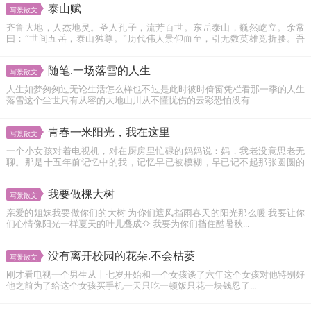
泰山赋
写景散文
齐鲁大地，人杰地灵。圣人孔子，流芳百世。东岳泰山，巍然屹立。余常
曰：“世间五岳，泰山独尊。”历代伟人景仰而至，引无数英雄竞折腰。吾
虽...
随笔.一场落雪的人生
写景散文
人生如梦匆匆过无论生活怎么样也不过是此时彼时倚窗凭栏看那一季的人生
落雪这个尘世只有从容的大地山川从不懂忧伤的云彩恐怕没有...
青春一米阳光，我在这里
写景散文
一个小女孩对着电视机，对在厨房里忙碌的妈妈说：妈，我老没意思老无
聊。那是十五年前记忆中的我，记忆早已被模糊，早已记不起那张圆圆的
小...
我要做棵大树
写景散文
亲爱的姐妹我要做你们的大树 为你们遮风挡雨春天的阳光那么暖 我要让你
们心情像阳光一样夏天的叶儿叠成伞 我要为你们挡住酷暑秋...
没有离开校园的花朵.不会枯萎
写景散文
刚才看电视一个男生从十七岁开始和一个女孩谈了六年这个女孩对他特别好
他之前为了给这个女孩买手机一天只吃一顿饭只花一块钱忍了...