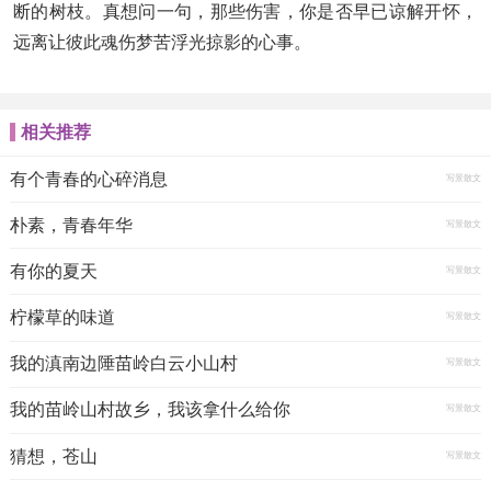
断的树枝。真想问一句，那些伤害，你是否早已谅解开怀，
远离让彼此魂伤梦苦浮光掠影的心事。
相关推荐
有个青春的心碎消息
写景散文
朴素，青春年华
写景散文
有你的夏天
写景散文
柠檬草的味道
写景散文
我的滇南边陲苗岭白云小山村
写景散文
我的苗岭山村故乡，我该拿什么给你
写景散文
猜想，苍山
写景散文