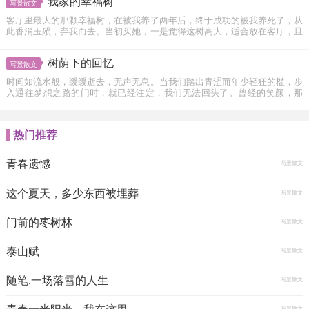
我家的幸福树
写景散文
客厅里最大的那颗幸福树，在被我养了两年后，终于成功的被我养死了，从
此香消玉殒，弃我而去。当初买她，一是觉得这树高大，适合放在客厅，且
枝...
树荫下的回忆
写景散文
时间如流水般，缓缓逝去，无声无息。当我们踏出青涩而年少轻狂的槛，步
入通往梦想之路的门时，就已经注定，我们无法回头了。曾经的笑颜，那
时...
热门推荐
青春遗憾
写景散文
这个夏天，多少东西被埋葬
写景散文
门前的枣树林
写景散文
泰山赋
写景散文
随笔.一场落雪的人生
写景散文
写景散文