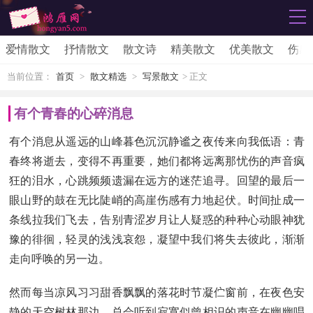
爱情散文
抒情散文
散文诗
精美散文
优美散文
伤感
当前位置：
首页
>
散文精选
>
写景散文
> 正文
有个青春的心碎消息
有个消息从遥远的山峰暮色沉沉静谧之夜传来向我低语：青
春终将逝去，变得不再重要，她们都将远离那忧伤的声音疯
狂的泪水，心跳频频遗漏在远方的迷茫追寻。回望的最后一
眼山野的鼓在无比陡峭的高崖伤感有力地起伏。时间扯成一
条线拉我们飞去，告别青涩岁月让人疑惑的种种心动眼神犹
豫的徘徊，轻灵的浅浅哀怨，凝望中我们将失去彼此，渐渐
走向呼唤的另一边。
然而每当凉风习习甜香飘飘的落花时节凝伫窗前，在夜色安
静的天空树林那边，总会听到寂寞似曾相识的声音在幽幽唱