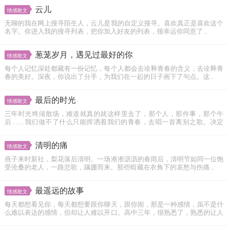
云儿
情感散文
无聊的我在网上搜寻陌生人，云儿是我的自定义搜寻。喜欢真正是喜欢这个
名字。你进入我的搜寻列表，把你加入好友的列表，很幸运你同意了...
葱茏岁月，遇见过最好的你
情感散文
每个人记忆深处都藏有一份记忆，每个人都会去诠释青春的含义，去诠释青
春的美好。深夜，你说出了分手，为我们在一起的日子画下了句点。这...
最后的时光
情感散文
三年时光终须散场，难道就真的就这样里去了，那个人，那件事，那个午
后……我们做不了什么只能挥洒着我们的青春，去唱一首离别之歌。决定
窗...
清明的痛
情感散文
燕子来时新社，梨花落后清明。一场淅淅沥沥的春雨后，清明节如同一位饱
受沧桑的老人，一路悲歌，蹒跚而来。那些暗藏在衣角下的哀愁与伤痛...
最遥远的故事
情感散文
每天都想看见你，每天都想要跟你聊天，跟你闹，那是一种感情，虽不是什
么难以表达的感情，但却让人难以开口。高中三年，很熟悉了，熟悉的让人
难...