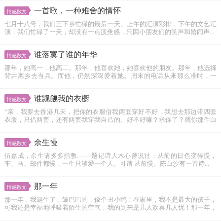
一首歌，一种难舍的情怀
情感散文
七月十八号，我们三下乡忙碌的最后一天。上午的汇演彩排，下午的文艺汇
演，我们忙碌了一天，却没有一点疲惫感，只因小朋友们的笑声和嬉闹声...
谁落寞了谁的年华
情感散文
那年，她高一，他高二。那年，他喜欢她，她喜欢他的朋友。那年，他选择
背井离乡去当兵。而他，仍然深深爱着她。周末的电话从来那么准时，一
次，两...
谁觊觎我的衣橱
情感散文
“亲，我要去香港几天，把你的衣服借我两套穿好不好，我想去那边带四套
衣服，只借两套，还有两套我穿我自己的。好不好嘛？求你了？就你那件白
色...
余生慢
情感散文
伍嘉成，余生请多多指教.——题记诗人木心曾说过：从前的日色变得慢，
车、马、邮件都慢，一生只够爱一个人。可谓 从前慢。陈白沙有一首诗...
那一年
情感散文
那一年，我诞生了，皱巴巴的，像个丑小鸭！在家里，我不是最大的孩子，
可我还是幸福地呼吸着陌生的空气，我的到来是几人欢喜几人忧！那一年，
我快两...