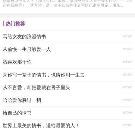
这是香港中文大学《独立时代》杂志，微情书征文大赛一等奖作品——《你
还在我身旁》。这首诗，是一名不知名的作者写给已逝的母亲，用来...
热门推荐
写给女友的浪漫情书
热恋情书
从前慢一生只够爱一人
热恋情书
我喜欢那个你
热恋情书
为你写一辈子的情书，也请你用一生去
热恋情书
从不言爱，却把爱藏在骨子里头
热恋情书
哈哈爱你胜过一切
热恋情书
给自己的情书
热恋情书
世界上最美的情书，送给最爱的人！
热恋情书