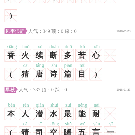
)
风平浪静
人气：
349
顶：
0
踩：
0
2018-01-23
xiāng
huǒ
xù
duàn
duō
kǔ
xīn
香
火
续
断
多
苦
心
cāi
táng
shī
piān
mù
(
猜
唐
诗
篇
目
)
早秋
人气：
337
顶：
0
踩：
0
2018-01-23
běn
rén
qián
shuǐ
zuì
néng
nài
本
人
潜
水
最
能
耐
cāi
sī
kōng
shǔ
wǔ
yán
yī
(
猜
司
空
曙
五
言
一