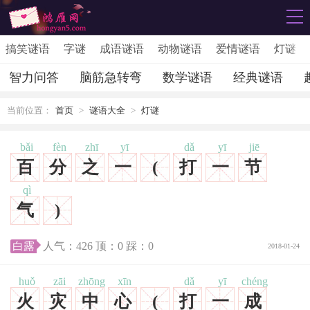
搞笑谜语
字谜
成语谜语
动物谜语
爱情谜语
灯谜
智力问答
脑筋急转弯
数学谜语
经典谜语
当前位置：
首页
>
谜语大全
>
灯谜
bǎi
fèn
zhī
yī
dǎ
yī
jiē
百
分
之
一
(
打
一
节
qì
气
)
白露
人气：
426
顶：
0
踩：
0
2018-01-24
huǒ
zāi
zhōng
xīn
dǎ
yī
chéng
火
灾
中
心
(
打
一
成