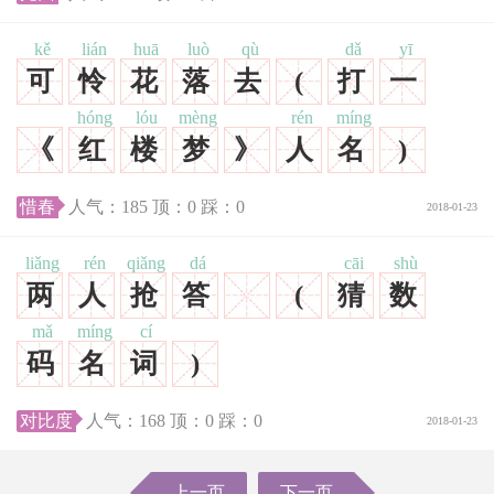
kě
lián
huā
luò
qù
dǎ
yī
可
怜
花
落
去
(
打
一
hóng
lóu
mèng
rén
míng
《
红
楼
梦
》
人
名
)
惜春
人气：
185
顶：
0
踩：
0
2018-01-23
liǎng
rén
qiǎng
dá
cāi
shù
两
人
抢
答
(
猜
数
mǎ
míng
cí
码
名
词
)
对比度
人气：
168
顶：
0
踩：
0
2018-01-23
上一页
下一页