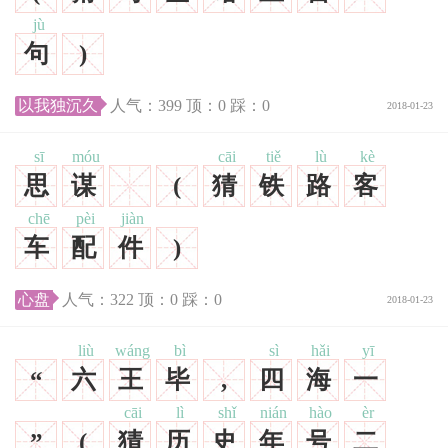
jù
句
)
以我独沉久
人气：
399
顶：
0
踩：
0
2018-01-23
sī
móu
cāi
tiě
lù
kè
思
谋
(
猜
铁
路
客
chē
pèi
jiàn
车
配
件
)
心盘
人气：
322
顶：
0
踩：
0
2018-01-23
liù
wáng
bì
sì
hǎi
yī
“
六
王
毕
,
四
海
一
cāi
lì
shǐ
nián
hào
èr
”
(
猜
历
史
年
号
二