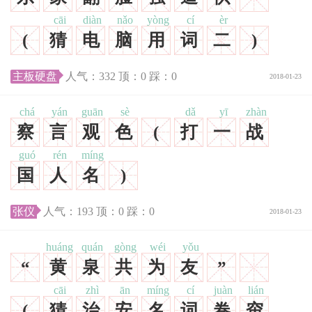
cāi
diàn
nǎo
yòng
cí
èr
(
猜
电
脑
用
词
二
)
主板硬盘
人气：
332
顶：
0
踩：
0
2018-01-23
chá
yán
guān
sè
dǎ
yī
zhàn
察
言
观
色
(
打
一
战
guó
rén
míng
国
人
名
)
张仪
人气：
193
顶：
0
踩：
0
2018-01-23
huáng
quán
gòng
wéi
yǒu
“
黄
泉
共
为
友
”
cāi
zhì
ān
míng
cí
juàn
lián
(
猜
治
安
名
词
卷
帘