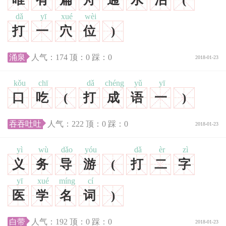
dǎ
yī
xué
wèi
打
一
穴
位
)
涌泉
人气：
174
顶：
0
踩：
0
2018-01-23
kǒu
chī
dǎ
chéng
yǔ
yī
口
吃
(
打
成
语
一
)
吞吞吐吐
人气：
222
顶：
0
踩：
0
2018-01-23
yì
wù
dǎo
yóu
dǎ
èr
zì
义
务
导
游
(
打
二
字
yī
xué
míng
cí
医
学
名
词
)
白带
人气：
192
顶：
0
踩：
0
2018-01-23