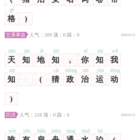
gé
格
)
交通事故
人气：
209
顶：
0
踩：
0
2018-01-23
tiān
zhī
dì
zhī
nǐ
zhī
wǒ
天
知
地
知
,
你
知
我
zhī
cāi
zhèng
zhì
yùn
dòng
知
(
猜
政
治
运
动
)
四清
人气：
218
顶：
0
踩：
0
2018-01-23
wéi
yǒu
biǎn
zhōu
tōng
shuǐ
bó
唯
有
扁
舟
通
水
泊
(