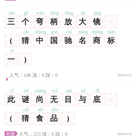
sān
gè
wān
bǐng
fàng
dà
jìng
三
个
弯
柄
放
大
镜
cāi
zhōng
guó
chí
míng
shāng
biāo
(
猜
中
国
驰
名
商
标
yī
一
)
人气：
146
顶：
0
踩：
0
2018-01-23
cǐ
mí
shàng
wú
mù
yǔ
dǐ
此
谜
尚
无
目
与
底
cāi
shí
pǐn
(
猜
食
品
)
光面
人气：
253
顶：
0
踩：
0
2018-01-23