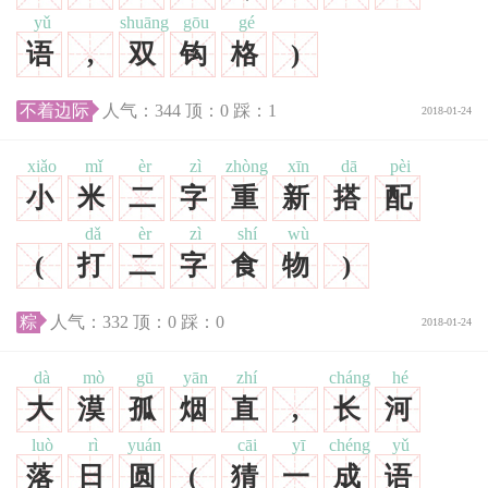
yǔ
shuāng
gōu
gé
语
,
双
钩
格
)
不着边际
人气：
344
顶：
0
踩：
1
2018-01-24
xiǎo
mǐ
èr
zì
zhòng
xīn
dā
pèi
小
米
二
字
重
新
搭
配
dǎ
èr
zì
shí
wù
(
打
二
字
食
物
)
粽
人气：
332
顶：
0
踩：
0
2018-01-24
dà
mò
gū
yān
zhí
cháng
hé
大
漠
孤
烟
直
,
长
河
luò
rì
yuán
cāi
yī
chéng
yǔ
落
日
圆
(
猜
一
成
语