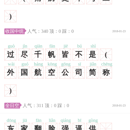
)
收国中统
人气：
340
顶：
0
踩：
0
2018-01-23
guò
jìn
qiān
fān
jiē
bú
shì
过
尽
千
帆
皆
不
是
(
wài
guó
háng
kōng
gōng
sī
jiǎn
chēng
外
国
航
空
公
司
简
称
)
全日空
人气：
311
顶：
0
踩：
0
2018-01-23
dōng
jiā
fān
liǎn
qiáng
bī
gòng
东
家
翻
脸
强
逼
供