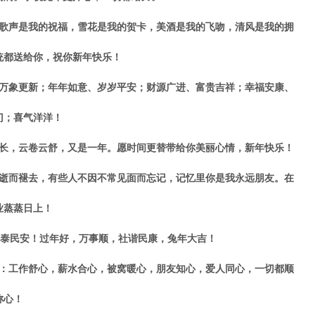
声是我的祝福，雪花是我的贺卡，美酒是我的飞吻，清风是我的拥
统都送给你，祝你新年快乐！
象更新；年年如意、岁岁平安；财源广进、富贵吉祥；幸福安康、
门；喜气洋洋！
，云卷云舒，又是一年。愿时间更替带给你美丽心情，新年快乐！
而褪去，有些人不因不常见面而忘记，记忆里你是我永远朋友。在
业蒸蒸日上！
泰民安！过年好，万事顺，社谐民康，兔年大吉！
工作舒心，薪水合心，被窝暖心，朋友知心，爱人同心，一切都顺
称心！