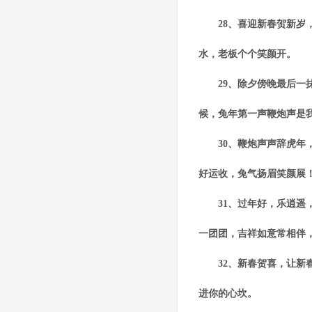
28、喜迎新春贺新岁，
水，老板个个笑颜开。
29、除夕傍晚最后一抹
候，兔年第一声鞭炮声是
30、鞭炮声声辞虎年，
好运收，兔气扬眉笑颜展
31、过年好，乐逍遥，
一团团，吉祥如意常相伴
32、新春贺喜，让新春
进你的心坎。