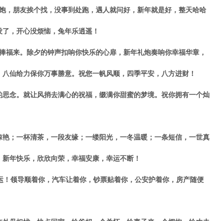
，朋友挨个找，没事到处跑，遇人就问好，新年就是好，整天哈哈
没了，开心没烦恼，兔年乐逍遥！
福来。除夕的钟声扣响你快乐的心扉，新年礼炮奏响你幸福华章，
，八仙给力保你万事勝意。祝您一帆风顺，四季平安，八方进财！
思念。就让风捎去满心的祝福，缀满你甜蜜的梦境。祝你拥有一个灿
艳；一杯清茶，一段友缘；一缕阳光，一冬温暖；一条短信，一世真
：新年快乐，欣欣向荣，幸福安康，幸运不断！
运！领导顺着你，汽车让着你，钞票贴着你，公安护着你，房产随便