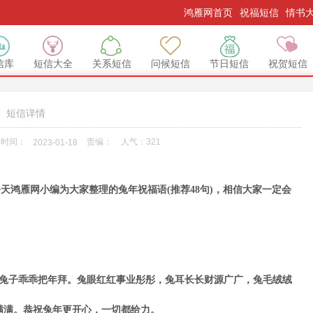
鸿雁网首页
祝福短信
情书
信库
短信大全
关系短信
问候短信
节日短信
祝贺短信
短信详情
时间：
责编：
人气：
321
2023-01-18
鸿雁网小编为大家整理的兔年祝福语(推荐48句)，相信大家一定会
子乖乖把年拜。兔眼红红事业彤彤，兔耳长长财源广广，兔毛绒绒
满满。恭祝兔年更开心，一切都给力。