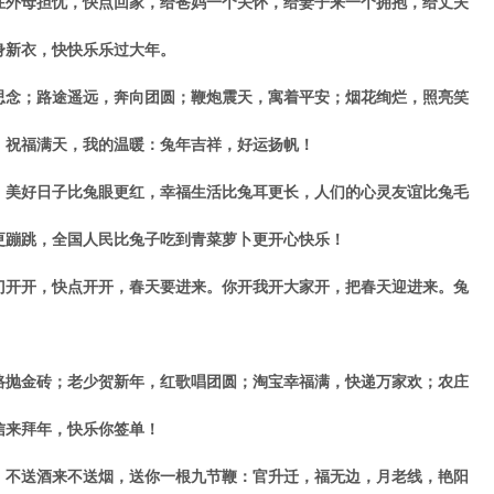
外母担忧，快点回家，给爸妈一个关怀，给妻子来一个拥抱，给丈夫
身新衣，快快乐乐过大年。
念；路途遥远，奔向团圆；鞭炮震天，寓着平安；烟花绚烂，照亮笑
；祝福满天，我的温暖：兔年吉祥，好运扬帆！
美好日子比兔眼更红，幸福生活比兔耳更长，人们的心灵友谊比兔毛
更蹦跳，全国人民比兔子吃到青菜萝卜更开心快乐！
开开，快点开开，春天要进来。你开我开大家开，把春天迎进来。兔
抛金砖；老少贺新年，红歌唱团圆；淘宝幸福满，快递万家欢；农庄
信来拜年，快乐你签单！
不送酒来不送烟，送你一根九节鞭：官升迁，福无边，月老线，艳阳