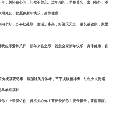
年，关怀在心间，问候不曾忘。过年期间，早餐莫忘，出门在外，添
少用莫忘，祝愿你新年快乐，身体健康！
问个好，办事处处顺，生活步步高，好运天天交，越长越健康，家里
我的厚爱和关怀，新年来临之际，祝您全家新年快乐，身体健康，官
玉兔祝福要记牢：蹦蹦跳跳身体棒，平平淡淡精神爽，红红火火财运
简单单幸福长。
你：上帝保佑你！佛祖关心你！菩萨爱护你！要云得云，要雨得雨。