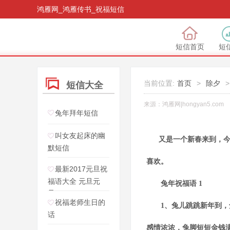
鸿雁网_鸿雁传书_祝福短信
短信首页
短
当前位置:
首页
>
除夕
>
短信大全
来源：
鸿雁网|hongyan5.com
兔年拜年短信
叫女友起床的幽
又是一个新春来到，今天
默短信
喜欢。
最新2017元旦祝
福语大全 元旦元
兔年祝福语 1
旦，
祝福老师生日的
1、兔儿跳跳新年到，兔
话
感情浓浓，兔脚短短金钱