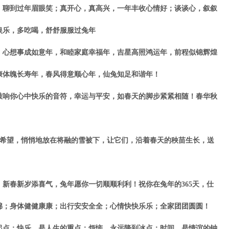
聊到过年眉眼笑；真开心，真高兴，一年丰收心情好；谈谈心，叙叙
娱乐，多吃喝，舒舒服服过兔年
心想事成如意年，和睦家庭幸福年，吉星高照鸿运年，前程似锦辉煌
康体魄长寿年，春风得意顺心年，仙兔知足和谐年！
响你心中快乐的音符，幸运与平安，如春天的脚步紧紧相随！春华秋
希望，悄悄地放在将融的雪被下，让它们，沿着春天的秧苗生长，送
新春新岁添喜气，兔年愿你一切顺顺利利！祝你在兔年的365天，仕
绵；身体健健康康；出行安安全全；心情快快乐乐；全家团团圆圆！
点；快乐，是人生的重点；烦恼，永远降到冰点；时间，是情谊的钟