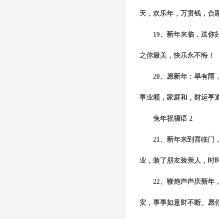
天，欢乐年，万贯钱，合
19、新年来临，送你好
之你最美，快乐永不悔！
20、愿新年：旱有雨，
事业顺，家庭和，财运亨
兔年祝福语 2
21、新年来到喜临门，
业，装了朋友装亲人，时
22、鞭炮声声庆新年，
安，事事如意财不断。愿