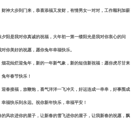
财神大步到门来，恭喜添福又发财，有情男女一对对，工作顺利加薪
夕阳是我对你真诚的祝福，大年初一第一缕阳光是我对你衷心的问
我对你美好的祝愿，愿你兔年幸福快乐。
烟花灿烂迎兔年，新的一年新气象，新的短信新祝福：愿你虎尽甘来
！兔年春节快乐！
迎春接福，放鞭炮，喜气洋洋一飞冲天，好运连成一串串，好事围成
，幸福快乐到永远。祝你新年快乐，幸福平安！
的风吹进你的屋子，让新春的雪飞进你的屋子，让我新春的祝愿，飘