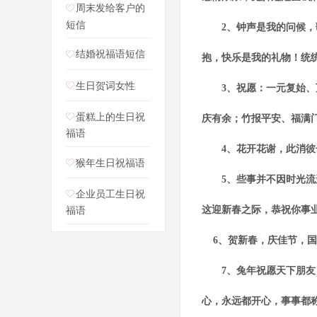
周末发给客户的
短信
2、钟声是我的问候，歌
结婚祝福语短信
抱，快乐是我的礼物！统
生日贺词女性
3、祝愿：一元复始、万
蛋糕上的生日祝
庆有余；竹报平安、福满
福语
4、花开花谢，此消彼长
猴年生日祝福语
5、些事并不因时光流逝
企业员工生日祝
这迎新春之际，恭祝你事
福语
6、贺新春，庆佳节，国
7、兔年祝愿天下朋友：
心，永远都开心，事事都