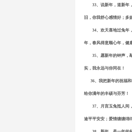
33、说新年，道新年，
旧，你我舒心感情好；多
34、欢天喜地过兔年，
年，春风得意顺心年，健
35、愿新年的钟声，敲
实，我永远与你同在！
36、我把新年的祝福和
给你满年的丰硕与芬芳！
37、月宫玉兔抵人间，
途平平安安；爱情缠缠绵
38、新年，是一年的起