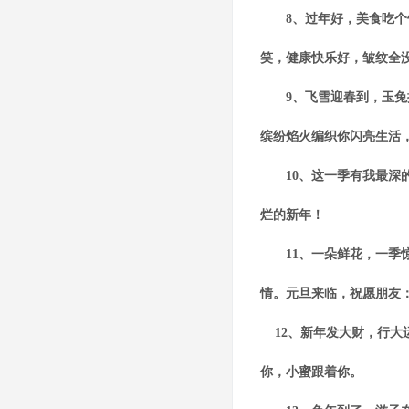
8、过年好，美食吃个饱
笑，健康快乐好，皱纹全
9、飞雪迎春到，玉兔捧
缤纷焰火编织你闪亮生活
10、这一季有我最深的
烂的新年！
11、一朵鲜花，一季惊
情。元旦来临，祝愿朋友
12、新年发大财，行大
你，小蜜跟着你。