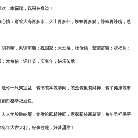
家欢，幸福端，祝福在身边！
心情：甭管大海再多水，大山再多伟，蜘蛛再多腿，辣椒再辣嘴，总
阴有晴，风调雨顺；祝国家：大发展，物价稳，繁荣富强；祝福你：
通；发短信：迎佳节，庆兔年，快乐传承！
送你一只聚宝盆，装书装本装学问，装金装银装财神，装了健康装事
时刻刻都幸福发送。
人人笑脸胜蛇颜，龙腾蛇跃精神旺，家家新装新希望，兔年呈祥保平
你兔年大吉大利，好事连连，好梦甜甜！