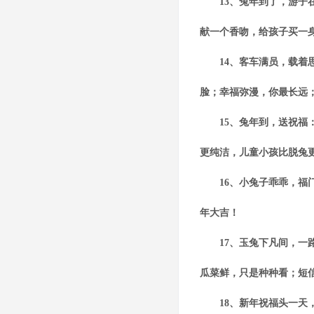
13、兔年到了，游子在
献一个香吻，给孩子买一
14、客车满员，载着思
脸；幸福弥漫，你最长远
15、兔年到，送祝福：
更纯洁，儿童小孩比脱兔
16、小兔子乖乖，福门
年大吉！
17、玉兔下凡间，一路
瓜菜鲜，只是种种看；短
18、新年祝福头一天，