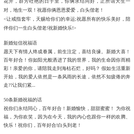
花开，群芳吐艳的日子里，你俩永结同好，正所谓天生一
对，地生一双！祝愿你俩恩恩爱爱，白头偕老！
<让戒指套牢，天赐给你们的幸运;祝愿所有的快乐美好，陪
伴你们一生白头偕老!祝新婚快乐!>
新婚短信祝福语
愿天下有情人终成眷属，前生注定，喜结良缘。新婚大喜！
百年好合！你如阳光般洒进了我的世界，我的生命因你而精
彩！亲爱的你，请陪我走到海枯石烂，好吗？ 假如生活重新
开始，我的爱人依然是一条风雨的长途，依然不知疲倦的奔
走??让我们紧...
50条新婚祝福的话
祝你们永结同心，百年好合！新婚愉快，甜甜蜜蜜！ 为你祝
福，为你欢笑，因为在今天，我的内心也跟你一样的欢腾、
快乐！祝你们，百年好合!白头到老！