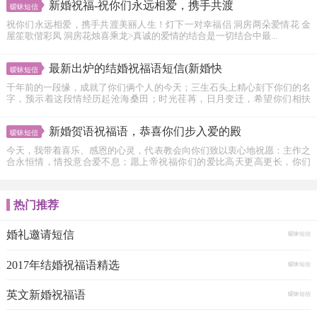
新婚祝福-祝你们永远相爱，携手共渡
暧昧短信
祝你们永远相爱，携手共渡美丽人生！灯下一对幸福侣 洞房两朵爱情花 金
屋笙歌偕彩凤 洞房花烛喜乘龙>真诚的爱情的结合是一切结合中最...
最新出炉的结婚祝福语短信(新婚快
暧昧短信
千年前的一段缘，成就了你们俩个人的今天；三生石头上精心刻下你们的名
字，预示着这段情经历起沧海桑田；时光荏苒，日月变迁，希望你们相扶
相...
新婚贺语祝福语，恭喜你们步入爱的殿
暧昧短信
今天，我带着喜乐、感恩的心灵，代表教会向你们致以衷心地祝愿：主作之
合永恒情，情投意合爱不息；愿上帝祝福你们的爱比高天更高更长，你们
的...
热门推荐
婚礼邀请短信
暧昧短信
2017年结婚祝福语精选
暧昧短信
英文新婚祝福语
暧昧短信