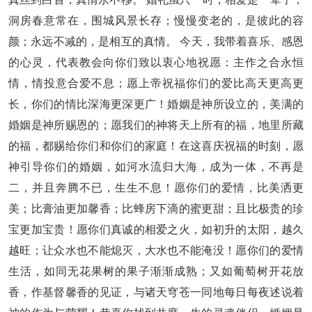
洞房春意常在，围城风景长存；慢慢变老的，是彼此的容
颜；永远不减的，是相互的真情。 今天，我带着喜乐、感恩
的心灵，代表教会向你们致以衷心地祝愿：主作之合永恒
情，情投意合爱不息；愿上帝祝福你们的爱比高天更高更
长，你们的情比深海更深更广！婚姻是神所设立的，美满的
婚姻是神所赐恩的；愿我们的神将天上所有的福，地里所藏
的福，都赐给你们和你们的家庭！在这喜庆祝福的时刻，愿
神引导你们的婚姻，如河水流归大海，成为一体，不再是
二，并且奔腾不已，生生不息！愿你们的爱情，比美洒更
美；比膏油更加馨香；比蜂房下滴的蜜更甜；且比极贵的珍
宝更加宝贵！愿你们真诚的相爱之火，如初升的太阳，越久
越旺；让众水也不能熄灭，大水也不能淹没！愿你们的爱情
生活，如同无花果树的果子渐渐成熟；又如葡萄树开花放
香，作基督馨香的见证，与诸天穹苍一同地每日每夜述说着