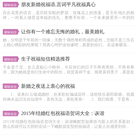
朋友新婚祝福语,言词平凡祝福真心
暧昧短信
百合花里的语言，是共枕安眠的梦甜，玫瑰花上的浪漫，是天长地久的相
伴，一对新人接受这幸福的洗礼，要携手向前，一个未来接受另一半的到
来，要...
让你有一个难忘无悔的婚礼，最美婚礼
暧昧短信
她，分明是千年前的一段缘；无数个偶然堆积而成的必然，怎能不是三生石
上精心镌刻的结果呢？用真心呵护这份缘吧，真爱的你们。 在这春暧花...
生子祝福短信精选推荐
暧昧短信
千金是个宝，女儿是贴心小棉袄，今后你们的日子不再有黑暗，不再有寒
冷，因为她就是你们生命中的阳光，祝贺喜得千金。闻君喜得贵子，甚是欢
喜...
新婚之夜送上衷心的祝福
暧昧短信
1、采来白云做成婚纱，折来彩虹编成花环，送给快乐新郎新娘。祝愿
你俩永远沉沦在仙境中，喜色无边，美轮美奂! 2、我们相遇，于是有...
2015年结婚红包祝福语贺词大全：诙谐
暧昧短信
2015年结婚红包祝福语贺词大全：诙谐幽默型如果你与新人的关系甚好，
那么你就可以大胆的尝试一下幽默搞笑型的祝福语，让新人在感受到你...