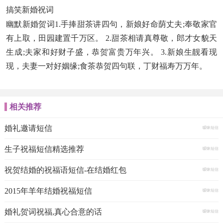
搞笑新婚祝词
幽默新婚贺词1.手捧甜茶讲四句，新娘好命荫丈夫;奉敬家官
有上取，田园建置千万区。 2.甜茶相请真尊敬，郎才女貌天
生成;夫家和好财子盛，恭贺富贵万年兴。 3.新娘生靓看现
现，夫妻一对好姻缘;食茶恭贺四句联，丁财福寿万万年。
相关推荐
婚礼邀请短信
暧昧短信
生子祝福短信精选推荐
暧昧短信
祝贺结婚的祝福语短信-在结婚红包
暧昧短信
2015年羊年结婚祝福短信
暧昧短信
婚礼贺词祝福,真心合意的话
暧昧短信