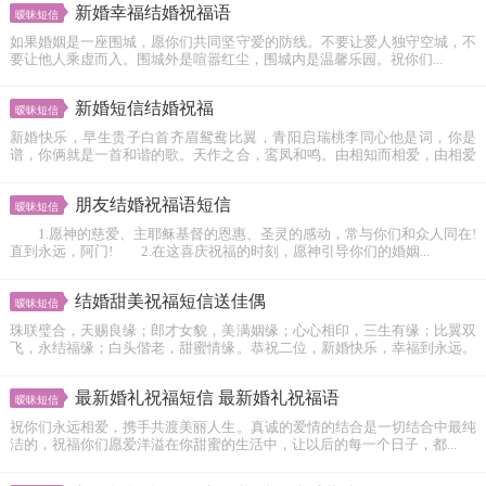
新婚幸福结婚祝福语
暧昧短信
如果婚姻是一座围城，愿你们共同坚守爱的防线。不要让爱人独守空城，不
要让他人乘虚而入。围城外是喧嚣红尘，围城内是温馨乐园。祝你们...
新婚短信结婚祝福
暧昧短信
新婚快乐，早生贵子白首齐眉鸳鸯比翼，青阳启瑞桃李同心他是词，你是
谱，你俩就是一首和谐的歌。天作之合，鸾凤和鸣。由相知而相爱，由相爱
而...
朋友结婚祝福语短信
暧昧短信
1.愿神的慈爱、主耶稣基督的恩惠、圣灵的感动，常与你们和众人同在!
直到永远，阿门! 2.在这喜庆祝福的时刻，愿神引导你们的婚姻...
结婚甜美祝福短信送佳偶
暧昧短信
珠联璧合，天赐良缘；郎才女貌，美满姻缘；心心相印，三生有缘；比翼双
飞，永结福缘；白头偕老，甜蜜情缘。恭祝二位，新婚快乐，幸福到永远。
平生祝福无...
最新婚礼祝福短信 最新婚礼祝福语
暧昧短信
祝你们永远相爱，携手共渡美丽人生。真诚的爱情的结合是一切结合中最纯
洁的，祝福你们愿爱洋溢在你甜蜜的生活中，让以后的每一个日子，都...