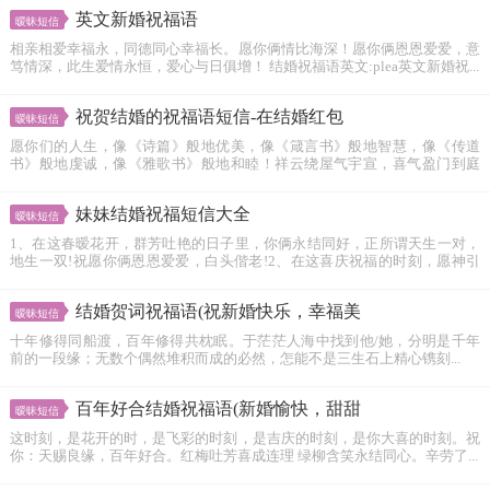
英文新婚祝福语
暧昧短信
相亲相爱幸福永，同德同心幸福长。愿你俩情比海深！愿你俩恩恩爱爱，意
笃情深，此生爱情永恒，爱心与日俱增！ 结婚祝福语英文:plea英文新婚祝...
祝贺结婚的祝福语短信-在结婚红包
暧昧短信
愿你们的人生，像《诗篇》般地优美，像《箴言书》般地智慧，像《传道
书》般地虔诚，像《雅歌书》般地和睦！祥云绕屋气宇宣，喜气盈门到庭
前，红...
妹妹结婚祝福短信大全
暧昧短信
1、在这春暧花开，群芳吐艳的日子里，你俩永结同好，正所谓天生一对，
地生一双!祝愿你俩恩恩爱爱，白头偕老!2、在这喜庆祝福的时刻，愿神引
导...
结婚贺词祝福语(祝新婚快乐，幸福美
暧昧短信
十年修得同船渡，百年修得共枕眠。于茫茫人海中找到他/她，分明是千年
前的一段缘；无数个偶然堆积而成的必然，怎能不是三生石上精心镌刻...
百年好合结婚祝福语(新婚愉快，甜甜
暧昧短信
这时刻，是花开的时，是飞彩的时刻，是吉庆的时刻，是你大喜的时刻。祝
你：天赐良缘，百年好合。红梅吐芳喜成连理 绿柳含笑永结同心。辛劳了...