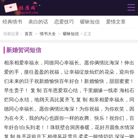
经典情书
表白的话
恋爱技巧
暧昧短信
爱情文章
伤
当前位置：
首页
>
情书大全
>
暧昧短信
> 正文
新婚贺词短信
相亲相爱幸福永，同德同心幸福长。愿你俩情比海深！伸出
爱的手，接往盈盈的祝福，让幸福绽放灿烂的花朵，迎向你
们未来的日子祝新婚愉快百年好合！新婚愉快，甜甜蜜蜜！
早生贵子！ 复 制 百年恩爱双心结，千里姻缘一线牵 海枯石
烂同心永结，地阔天高比翼齐飞 复 制 相亲相爱幸福永，同
德同心幸福长。愿你俩情比海深！为你祝福，为你欢笑，因
为在今天，我的内心也跟你一样的欢腾、快乐！祝你们，百
年好合!白头到老！！珠联壁合洞房春暖，花好月圆鱼水情深
复 制 执手花前月下,相偎风花雪月,柔柔一眸情切切,深深一吻