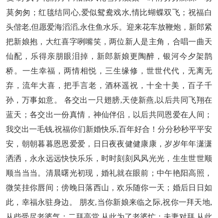
莫匆匆；红毯结同心,爱似鸳鸯戏水,情比蝴蝶双飞；祝福白
头偕老,但愿爱海滔滔,永住鱼水乐。迎来花车放鞭炮，新郎紧
把新娘抱，大红喜字咧嘴笑，两位新人是主角，合唱一曲天
仙配，乐得亲朋眼泪掉，新郎新娘更陶醉，银河今夕架鹊
桥。一生幸福，两情相悦，三生缘修，世世代代，无离无
弃，流年大喜，把手言老，酒杯遥祝，十全十美，百子千
孙，万事如意。 各交出一只翅膀,天使新燕,以后共同飞翔在
蓝天；各交出一份真情，神仙伴侣，以后共同恩爱在人间；
我交出一毛钱,祝福你们新婚快乐,百年好合！分分秒秒平平安
安，朝朝暮暮恩恩爱爱，日日夜夜健健康康，岁岁年年潇潇
洒洒，永永远远快快乐乐，时时刻刻风风光光，生生世世顺
顺当当当。清晨曙光初现，婚礼就在眼前；中午艳阳高照，
微笑挂你唇间；傍晚日落西山，欢乐随你一天；婚后日日如
此，幸福永驻身边。 朋友,当你新娘来临之际,祝你一拜天地,
从些受尽老婆气；二拜高堂,从此为了老婆忙；夫妻对拜,从此