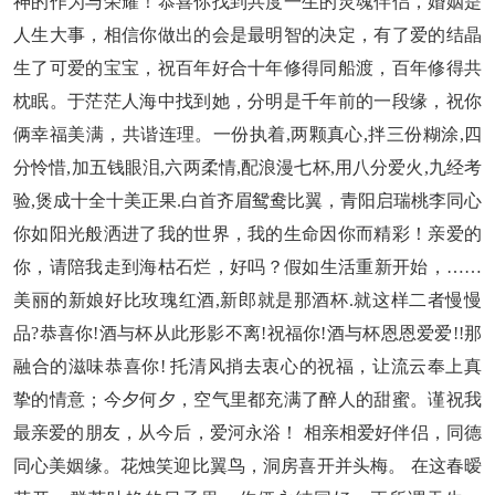
神的作为与荣耀！恭喜你找到共度一生的灵魂伴侣，婚姻是
人生大事，相信你做出的会是最明智的决定，有了爱的结晶
生了可爱的宝宝，祝百年好合十年修得同船渡，百年修得共
枕眠。于茫茫人海中找到她，分明是千年前的一段缘，祝你
俩幸福美满，共谐连理。一份执着,两颗真心,拌三份糊涂,四
分怜惜,加五钱眼泪,六两柔情,配浪漫七杯,用八分爱火,九经考
验,煲成十全十美正果.白首齐眉鸳鸯比翼，青阳启瑞桃李同心
你如阳光般洒进了我的世界，我的生命因你而精彩！亲爱的
你，请陪我走到海枯石烂，好吗？假如生活重新开始，……
美丽的新娘好比玫瑰红酒,新郎就是那酒杯.就这样二者慢慢
品?恭喜你!酒与杯从此形影不离!祝福你!酒与杯恩恩爱爱!!那
融合的滋味恭喜你! 托清风捎去衷心的祝福，让流云奉上真
挚的情意；今夕何夕，空气里都充满了醉人的甜蜜。谨祝我
最亲爱的朋友，从今后，爱河永浴！ 相亲相爱好伴侣，同德
同心美姻缘。花烛笑迎比翼鸟，洞房喜开并头梅。 在这春暧