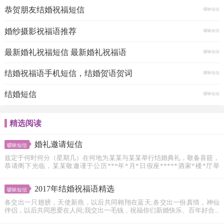
恭贺朋友结婚祝福短信
暧昧短信
婚纱摄影祝福语推荐
暧昧短信
最新婚礼祝福短信 最新婚礼祝福语
暧昧短信
结婚祝福语手机短信，结婚贺语贺词
暧昧短信
结婚短信
暧昧短信
精选阅读
婚礼邀请短信
暧昧短信
兹定于何时何分（星期几）在何地为某某与某某举行结婚典礼，敬备喜筵，
恭请阁下光临，某某敬邀谨于公历***年*月*日假座*****酒家*楼*厅举
行...
2017年结婚祝福语精选
暧昧短信
各交出一只翅膀，天使新燕，以后共同翱翔在蓝天;各交出一份真情，神仙
伴侣，以后共同恩爱在人间;我交出一毛钱，祝福你们新婚快乐、百年好合...