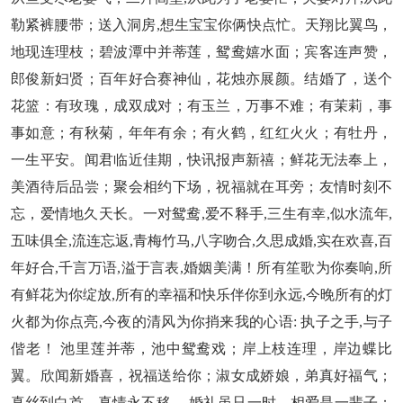
勒紧裤腰带；送入洞房,想生宝宝你俩快点忙。天翔比翼鸟，
地现连理枝；碧波潭中并蒂莲，鸳鸯嬉水面；宾客连声赞，
郎俊新妇贤；百年好合赛神仙，花烛亦展颜。结婚了，送个
花篮：有玫瑰，成双成对；有玉兰，万事不难；有茉莉，事
事如意；有秋菊，年年有余；有火鹤，红红火火；有牡丹，
一生平安。闻君临近佳期，快讯报声新禧；鲜花无法奉上，
美酒待后品尝；聚会相约下场，祝福就在耳旁；友情时刻不
忘，爱情地久天长。一对鸳鸯,爱不释手,三生有幸,似水流年,
五味俱全,流连忘返,青梅竹马,八字吻合,久思成婚,实在欢喜,百
年好合,千言万语,溢于言表,婚姻美满！所有笙歌为你奏响,所
有鲜花为你绽放,所有的幸福和快乐伴你到永远,今晚所有的灯
火都为你点亮,今夜的清风为你捎来我的心语: 执子之手,与子
偕老！ 池里莲并蒂，池中鸳鸯戏；岸上枝连理，岸边蝶比
翼。欣闻新婚喜，祝福送给你；淑女成娇娘，弟真好福气；
真丝到白首，真情永不移。 婚礼虽只一时，相爱是一辈子；