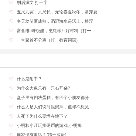
别后撰文 打一字
五尺儿宽，六尺长，无论春夏秋冬，常穿夏
冬天幼苗夏成熟，滔滔海水是活土，根浮
富含维c味极酸，烹饪榨汁好材料（打一
一堂聚首不分离（打一教育词语)
什么是附中？
为什么大象只有一只右耳朵?
盒子里有四块蛋糕，有四个小朋友都分
什么人是人们说时很崇拜，但却不想见
人死了为什么要埋在地下？
小明和小旺玩掷硬币的游戏,小明掷
谁家没有电话？(猜一成语)