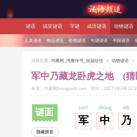
谜语
搞笑谜语
字谜
成语谜语
动物谜语
儿童谜语
物品谜语
植物谜语
句谜谜语
书报谜语
当前位置:
鸿雁网_鸿雁传书_祝福短信
>
动物谜语
>
军中乃藏龙卧虎之地 (猜
来源：
鸿雁网|hongyan5.com
时间：
2017-06-08 10:1
jun1
zhōng
nǎi
谜面
军
中
乃
隐藏拼音