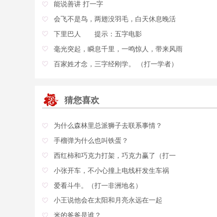
能说善讲 打一字
会飞不是鸟，两翅没羽毛，白天休息晚活
下里巴人 提示：五字电影
毫光突起，瞬息千里，一鸣惊人，带来风雨
百家姓才念，三字经刚学。 （打一学者）
猜您喜欢
为什么森林里总派狮子去联系事情？
手榴弹为什么也叫铁蛋？
西红柿和巧克力打架，巧克力赢了（打一
小张开车，不小心撞上电线杆发生车祸
爱看斗牛。（打一非洲地名）
小王说他会在太阳和月亮永远在一起
米的爸爸是谁？