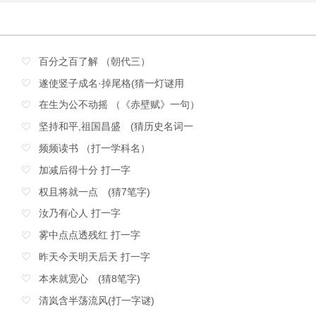
百分之百了解 （朝代三）
遂使竖子成名·掉尾格(猜一灯谜用
在生为公不动摇 （《赤壁赋》一句）
坚持和平,祖国昌盛 (猜历史名词一
频频读书 （打一学科名）
加减后得十分 打一字
权且将就一点 (猜7笔字)
汝乃有心人 打一字
雾中点点透残红 打一字
昨天今天明天后天 打一字
本来就宽心 (猜8笔字)
清岚含半荡流风(打一字谜)