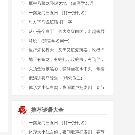
军中乃藏龙卧虎之地 (猜医学名词
一摆龙门三五日 （打一报刊名）
对方下马说脏话 打一字
从小是个白丁，长大身穿白绫，走起来君
马说 (猜哲学名词一)
生得笨长得大，又黑又脏爱玩耍，吃得浑
地下有条龙，有蛀孔，没蛀虫，有飞丝，
不粘
头顶金冠披黑衫，静静坐在水中央，弯着
庞涓进兵马陵道 (猜穴位二)
体形大小似白鸽，夜间歌声把麦割；春节
推荐谜语大全
一摆龙门三五日 （打一报刊名）
体形大小似白鸽，夜间歌声把麦割；春节