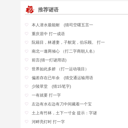
推荐谜语
本人潜水最能耐 (猜司空曙五言一
重庆居中 打一成语
阮籍目，林逋妻，子猷宠，伯乐顾。 打一
南北一逢两倾心 （打二字商朝人名）
前言(猜一灯谜用语)
世界如此多娇 （打一运动项目）
偏差存在已年余 (猜交通运输用语
少陵草堂 (猜15笔字)
一有就要 打一字
左边有水右边有刀中间藏着一个宝
土上有竹林，土下一寸金 提示：字谜
河畔亮灯时 打一字