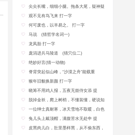
尖尖长嘴，细细小腿。拖条大尾，疑神疑
观不见有鸟飞来 打一字
何可废也，以羊易之。 打一字
马说 (猜哲学名词一)
龙凤胎 打一字
庞涓进兵马陵道 (猜穴位二)
绝妙好言(猜一动物)
脊背突起似山峰，“沙漠之舟”能载重
猴年旧貌换新颜 打一字
晓筹不用鸡人报，五夜无烦侍女添 提
脱掉金袄，爬上树梢，不懂装懂，硬说知
道
一位绅士真耐寒，冰天雪地不取暖，白色
兔儿头上戴顶帽，满腹苦水无处申 提
皮黑肉儿白，肚里墨样黑，从不偷东西，
硬