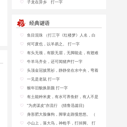
子龙在异乡 打一字
经典谜语
鱼目混珠 （打三字《红楼梦》人名，白
何可废也，以羊易之。 打一字
有头无颈，有眼无眉，无脚能走，有翅难
飞
牛羊马齐全，还可闻猪声打一字
头顶金冠披黑衫，静静坐在水中央，弯着
一见是老鼠 打一字
猴年旧貌换新颜 打一字
有土能种米麦，有水可养鱼虾，有人不是
"为虎谋皮"亦流行 (猜鲁迅篇目)
身形肥大脸像狗，脚掌走路慢悠悠。 （
小山上，落大鸟，神枪手，打掉脚。 打