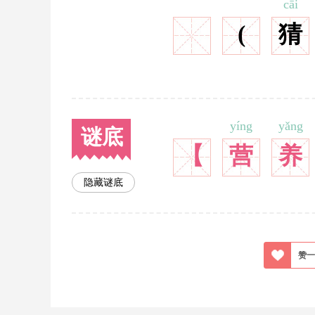
cāi
(
猜
yíng
yǎng
谜底
【
营
养
隐藏谜底
赞一