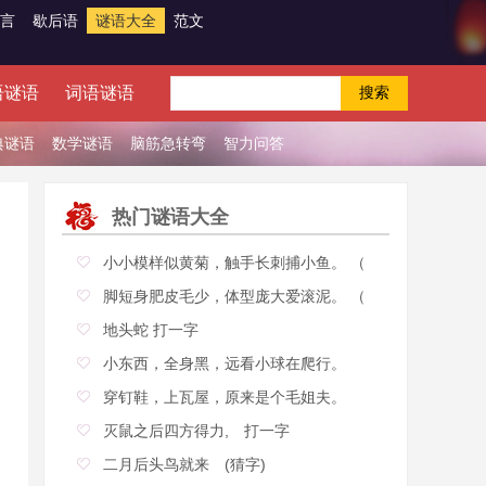
言
歇后语
谜语大全
范文
语谜语
词语谜语
典谜语
数学谜语
脑筋急转弯
智力问答
热门谜语大全
小小模样似黄菊，触手长刺捕小鱼。 （
脚短身肥皮毛少，体型庞大爱滚泥。 （
地头蛇 打一字
小东西，全身黑，远看小球在爬行。
（打
穿钉鞋，上瓦屋，原来是个毛姐夫。
（打
灭鼠之后四方得力, 打一字
二月后头鸟就来 (猜字)