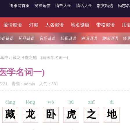
鸿雁网首页
祝福短信
情书大全
情话大全
散文精选
励志名
爱情谜语
灯谜
人名谜语
地名谜语
带格谜语
用
俗语谜语
药品谜语
音乐谜语
影视谜语
称谓谜语
趣味谜语
经
军中乃藏龙卧虎之地 (猜医学名词一)
医学名词一)
5:21
责编：
admin
人气：
331
cáng
lóng
wò
hǔ
zhī
dì
藏
龙
卧
虎
之
地