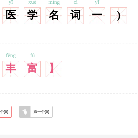
yī
xué
míng
cí
yī
医
学
名
词
一
)
fēng
fù
丰
富
】
个(
0
)
踩一个(
0
)