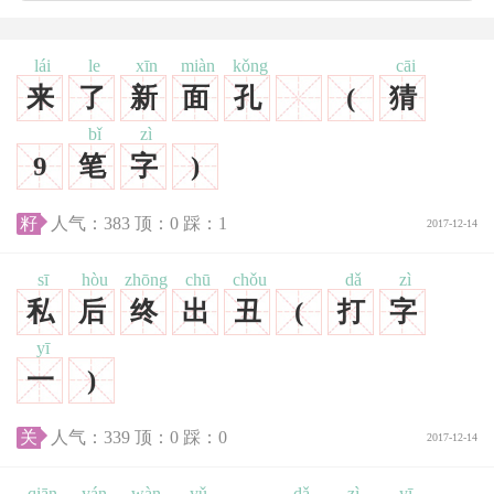
lái
le
xīn
miàn
kǒng
cāi
来
了
新
面
孔
(
猜
bǐ
zì
9
笔
字
)
籽
人气：
383
顶：
0
踩：
1
2017-12-14
sī
hòu
zhōng
chū
chǒu
dǎ
zì
私
后
终
出
丑
(
打
字
yī
一
)
关
人气：
339
顶：
0
踩：
0
2017-12-14
qiān
yán
wàn
yǔ
dǎ
zì
yī