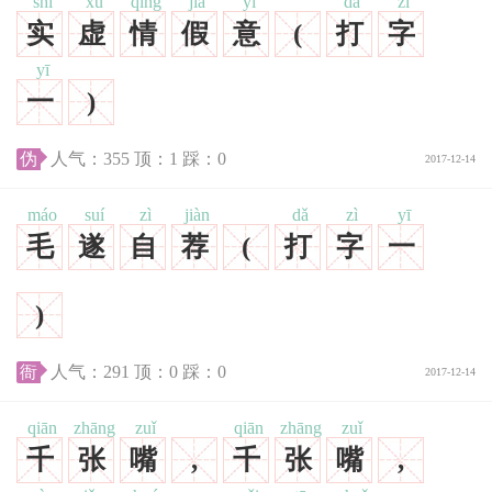
shí
xū
qíng
jiǎ
yì
dǎ
zì
实
虚
情
假
意
(
打
字
yī
一
)
伪
人气：
355
顶：
1
踩：
0
2017-12-14
máo
suí
zì
jiàn
dǎ
zì
yī
毛
遂
自
荐
(
打
字
一
)
衙
人气：
291
顶：
0
踩：
0
2017-12-14
qiān
zhāng
zuǐ
qiān
zhāng
zuǐ
千
张
嘴
,
千
张
嘴
,