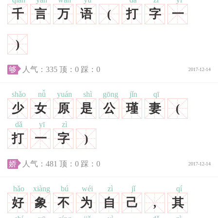
千
言
万
语
(
打
字
一
)
够
人气：
335
顶：
0
踩：
0
2017-12-14
shǎo
nǚ
yuán
shì
gōng
jǐn
qī
少
女
原
是
公
瑾
妻
(
dǎ
yī
zì
打
一
字
)
娇
人气：
481
顶：
0
踩：
0
2017-12-14
hǎo
xiàng
bú
wéi
zì
jǐ
qí
好
象
不
为
自
己
,
其