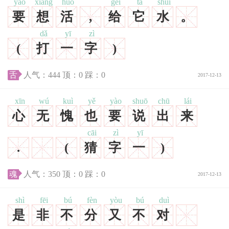
yào
xiǎng
huó
gěi
tā
shuǐ
要
想
活
,
给
它
水
。
dǎ
yī
zì
(
打
一
字
)
舌
人气：
444
顶：
0
踩：
0
2017-12-13
xīn
wú
kuì
yě
yào
shuō
chū
lái
心
无
愧
也
要
说
出
来
cāi
zì
yī
.
(
猜
字
一
)
魂
人气：
350
顶：
0
踩：
0
2017-12-13
shì
fēi
bú
fèn
yòu
bú
duì
是
非
不
分
又
不
对