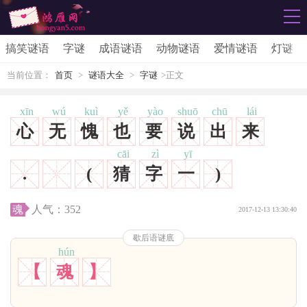
搞笑谜语
字谜
成语谜语
动物谜语
爱情谜语
灯谜
当前位置：
首页
>
谜语大全
>
字谜
>正文
xīn
wú
kuì
yě
yào
shuō
chū
lái
心
无
愧
也
要
说
出
来
cāi
zì
yī
.
(
猜
字
一
)
魂
人气：
352
2017-12-13 13:30:40
歇后语谜底
hún
【
魂
】