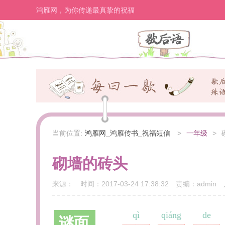
鸿雁网，为你传递最真挚的祝福
当前位置:
鸿雁网_鸿雁传书_祝福短信
>
一年级
>
砌墙的砖头
来源：
时间：
2017-03-24 17:38:32
责编：
admin
qì
qiáng
de
谜面