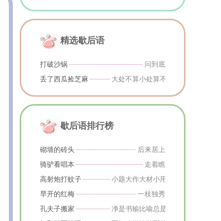
精选歇后语
打破沙锅
问到底
丢了西瓜捡芝麻
大处不算小处算不知大小得不偿失
歇后语排行榜
砌墙的砖头
后来居上
骑驴看唱本
走着瞧
高射炮打蚊子
小题大作大材小用比喻把小事当作
早开的红梅
一枝独秀
孔夫子搬家
净是书输比喻总是失败