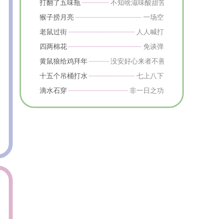
打翻了五味瓶
不知啥滋味酸甜苦辣咸样样都有
猴子捞月亮
一场空
老鼠过街
人人喊打
四两棉花
免谈弹
黄鼠狼给鸡拜年
没安好心来者不善
十五个吊桶打水
七上八下
滴水石穿
非一日之功