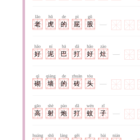
lǎo
hǔ
de
pì
gǔ
老
虎
的
屁
股
hǎo
ní
bā
dǎ
hǎo
zào
好
泥
巴
打
好
灶
qì
qiáng
de
zhuān
tóu
砌
墙
的
砖
头
gāo
shè
pào
dǎ
wén
zǐ
高
射
炮
打
蚊
子
huáng
shǔ
láng
gěi
jī
bài
nián