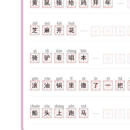
黄
鼠
狼
给
鸡
拜
年
zhī
má
kāi
huā
芝
麻
开
花
qí
lǘ
kàn
chàng
běn
骑
驴
看
唱
本
gǔn
yóu
guō
lǐ
sā
le
yī
bǎ
滚
油
锅
里
撒
了
一
把
chuán
tóu
shàng
pǎo
mǎ
船
头
上
跑
马