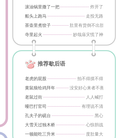
滚油锅里撒了一把盐
炸开了
船头上跑马
走投无路
茶壶里煮饺子
肚里有货倒不出肚里有货
寺里起火
妙哉庙灾慌了神
推荐歇后语
老虎的屁股
拍不得摸不得
黄鼠狼给鸡拜年
没安好心来者不善
老鼠过街
人人喊打
哑巴打官司
有理说不清
孔夫子的砚台
黑心
大雪天过独木桥
心惊胆战
一顿能吃三升米
度肚量大