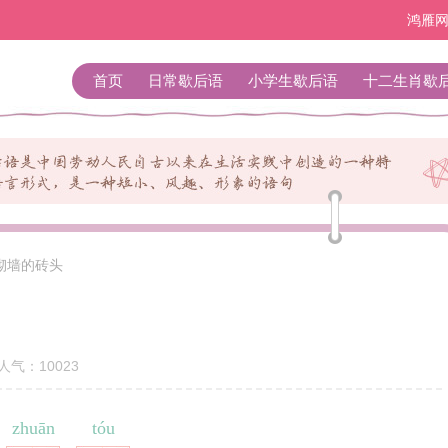
鸿雁
首页
日常歇后语
小学生歇后语
十二生肖歇
砌墙的砖头
人气：
10023
zhuān
tóu