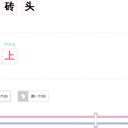
砖
头
shàng
上
个(
0
)
踩一个(
0
)