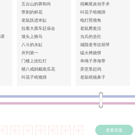
五台山的莽和尚
得阑尾炎动手术
带刺的鲜花
叫花子啃猪蹄
老鼠跌进米缸
电灯照墙角
拉着大粪车赶庙会
老鼠爬瓮沿
胸罩
墙头上骑马
当兵的垒灶
八斗的水缸
城隍老爷拉胡琴
并列第一
猛火烤烧饼
门楼上挂红灯
串绳子养海带
猪八戒妈戴南瓜花
弄堂里赶鸡
叫花子啃猪蹄
老鼠啃猫鼻子
查看答案