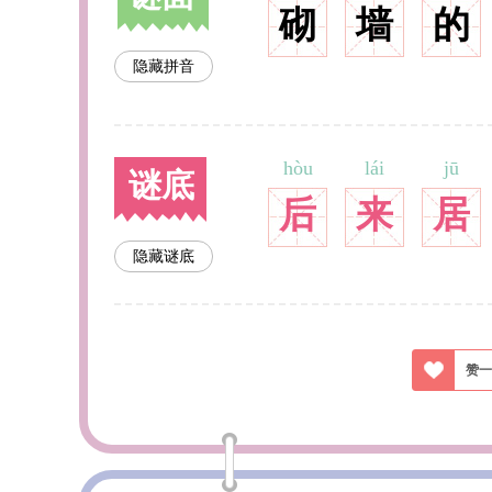
砌
墙
的
隐藏拼音
hòu
lái
jū
谜底
后
来
居
隐藏谜底
赞一