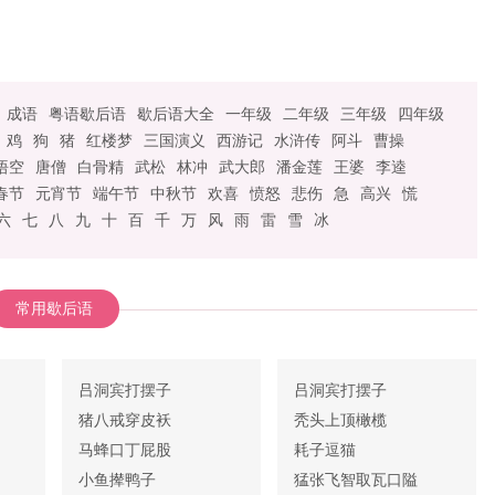
成语
粤语歇后语
歇后语大全
一年级
二年级
三年级
四年级
鸡
狗
猪
红楼梦
三国演义
西游记
水浒传
阿斗
曹操
悟空
唐僧
白骨精
武松
林冲
武大郎
潘金莲
王婆
李逵
春节
元宵节
端午节
中秋节
欢喜
愤怒
悲伤
急
高兴
慌
六
七
八
九
十
百
千
万
风
雨
雷
雪
冰
常用歇后语
吕洞宾打摆子
吕洞宾打摆子
猪八戒穿皮袄
秃头上顶橄榄
马蜂口丁屁股
耗子逗猫
小鱼撵鸭子
猛张飞智取瓦口隘