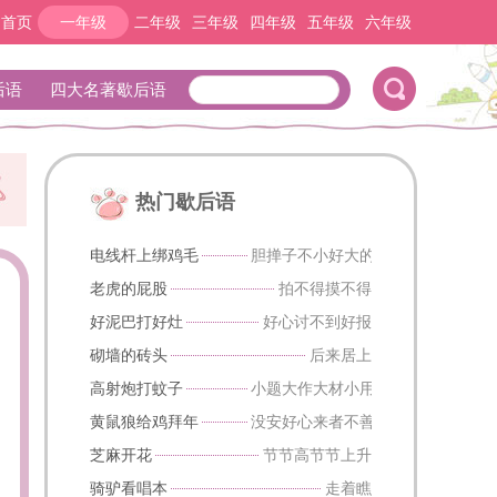
网首页
一年级
二年级
三年级
四年级
五年级
六年级
后语
四大名著歇后语
热门歇后语
电线杆上绑鸡毛
胆掸子不小好大的胆掸子
老虎的屁股
拍不得摸不得
好泥巴打好灶
好心讨不到好报
砌墙的砖头
后来居上
高射炮打蚊子
小题大作大材小用比喻把小事当作
黄鼠狼给鸡拜年
没安好心来者不善
芝麻开花
节节高节节上升
骑驴看唱本
走着瞧