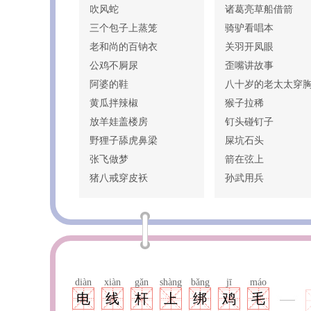
吹风蛇
诸葛亮草船借箭
三个包子上蒸笼
骑驴看唱本
老和尚的百钠衣
关羽开凤眼
公鸡不屙尿
歪嘴讲故事
阿婆的鞋
八十岁的老太太穿
黄瓜拌辣椒
猴子拉稀
放羊娃盖楼房
钉头碰钉子
野狸子舔虎鼻梁
屎坑石头
张飞做梦
箭在弦上
猪八戒穿皮袄
孙武用兵
diàn
xiàn
gǎn
shàng
bǎng
jī
máo
电
线
杆
上
绑
鸡
毛