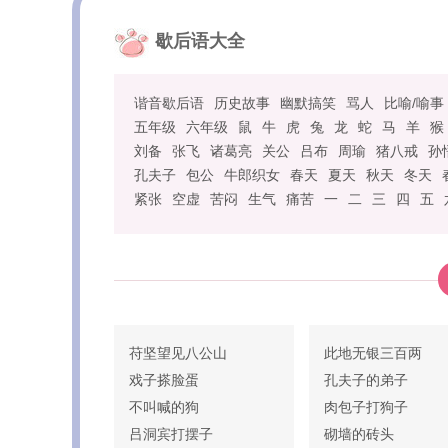
歇后语大全
谐音歇后语
历史故事
幽默搞笑
骂人
比喻/喻事
五年级
六年级
鼠
牛
虎
兔
龙
蛇
马
羊
猴
刘备
张飞
诸葛亮
关公
吕布
周瑜
猪八戒
孙
孔夫子
包公
牛郎织女
春天
夏天
秋天
冬天
紧张
空虚
苦闷
生气
痛苦
一
二
三
四
五
苻坚望见八公山
此地无银三百两
戏子搽脸蛋
孔夫子的弟子
不叫喊的狗
肉包子打狗子
吕洞宾打摆子
砌墙的砖头